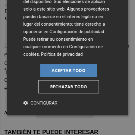
del dispositivo. Sus elecciones se aplican
COREPUNK MMORPG
solo a este sitio web. Algunos proveedores
Un verdadero MMORPG de la vieja escuela ¡Cómo los
de antes, pero mejor!
pueden basarse en el interés legítimo en
lugar del consentimiento; tiene derecho a
oponerse en
Configuración de publicidad
.
Puede retirar su consentimiento en
La presidenta de la Diputación ha reafirmado
cualquier momento en
Configuración de
el apoyo al deporte base y a los clubs
cookies
.
Política de privacidad
deportivos del conjunto de la provincia,
"porque sabemos que el deporte no solo es
ACEPTAR TODO
competición: también es salud, educación
RECHAZAR TODO
en valores y cohesión social".
CONFIGURAR
ARCHIVADO EN
SERVIGROUP PEÑÍSCOLA
TAMBIÉN TE PUEDE INTERESAR