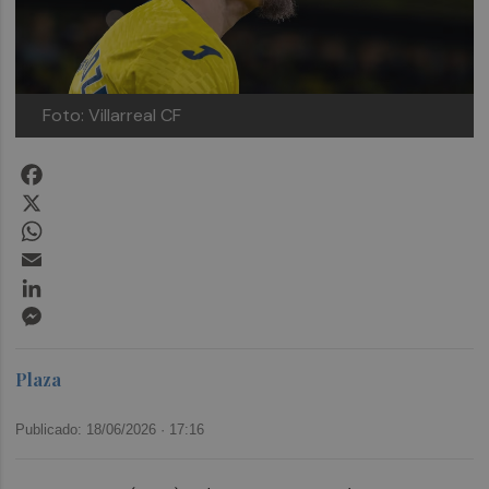
Foto: Villarreal CF
Facebook
X
WhatsApp
Email
LinkedIn
Messenger
Plaza
Publicado: 18/06/2026 ·
17:16