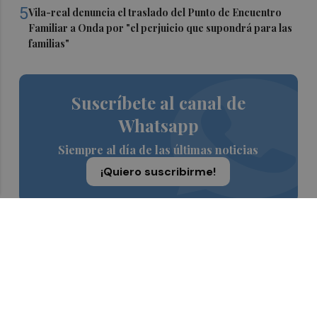
5
Vila-real denuncia el traslado del Punto de Encuentro
Familiar a Onda por "el perjuicio que supondrá para las
familias"
Suscríbete al canal de
Whatsapp
Siempre al día de las últimas noticias
¡Quiero suscribirme!