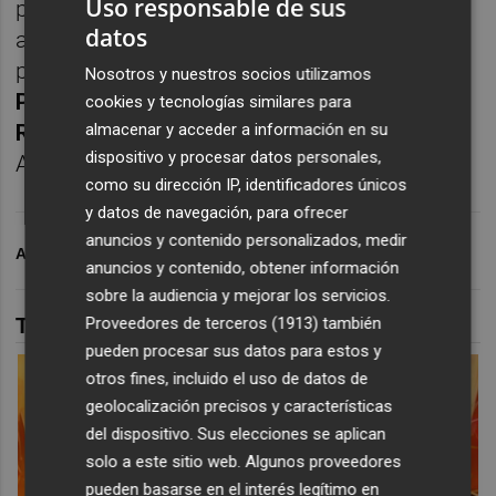
Uso responsable de sus
participación desde el 28 de julio al 1 de
datos
agosto en la Como Cup, en la que
participarán el
Como
(italiano), el
Crystal
Nosotros y nuestros socios utilizamos
Palace
(Inglaterra),
FC Famalicao
(Portugal),
cookies y tecnologías similares para
RC Lens
(Francia), además del
AIUla SC
, de
almacenar y acceder a información en su
dispositivo y procesar datos personales,
Arabia Saudí.
como su dirección IP, identificadores únicos
y datos de navegación, para ofrecer
anuncios y contenido personalizados, medir
ARCHIVADO EN
VILLARREAL CF
anuncios y contenido, obtener información
sobre la audiencia y mejorar los servicios.
TAMBIÉN TE PUEDE INTERESAR
Proveedores de terceros (1913)
también
pueden procesar sus datos para estos y
otros fines, incluido el uso de datos de
geolocalización precisos y características
del dispositivo. Sus elecciones se aplican
solo a este sitio web. Algunos proveedores
pueden basarse en el interés legítimo en