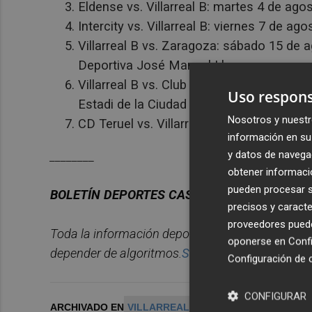
Eldense vs. Villarreal B: martes 4 de agos
Intercity vs. Villarreal B: viernes 7 de ag
Villarreal B vs. Zaragoza: sábado 15 de ag
Deportiva José Manuel Llaneza.
Villarreal B vs. Club Gimnàstic de Tarrago
Uso respons
Estadi de la Ciudad Deportiva José Manu
Nosotros y nuestr
CD Teruel vs. Villarreal B: sábado 22 de ag
información en su 
y datos de navega
________
obtener informació
pueden procesar su
BOLET
Í
N
DEPORTES
CASTELL
ÓN
PLAZA.
precisos y caracte
proveedores pueden
Toda la información deportiva de la provincia, 
oponerse en
Confi
depender de algoritmos.
Suscr
í
bete
gratis al
bol
Configuración de 
CONFIGURAR
ARCHIVADO EN
VILLARREAL CF