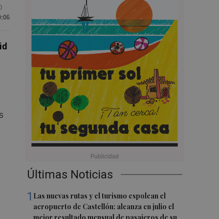
0
0:06
id
s
Últimas Noticias
1
Las nuevas rutas y el turismo espolean el
aeropuerto de Castellón: alcanza en julio el
mejor resultado mensual de pasajeros de su