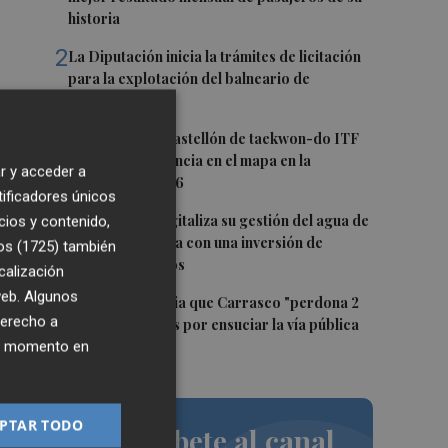
historia
2
La Diputación inicia la trámites de licitación
para la explotación del balneario de
Benassal
3
Los clubes de Castellón de taekwon-do ITF
ponen a la provincia en el mapa en la
r y acceder a
temporada 25/26
tificadores únicos
4
Torreblanca digitaliza su gestión del agua de
cios y contenido,
la mano de Facsa con una inversión de
os (1725)
también
287.503,23 euros
calización
 web. Algunos
5
El PSPV denuncia que Carrasco "perdona 2
derecho a
de cada 3 multas por ensuciar la vía pública
ier momento en
en Castelló"
PTAR TODO
Suscríbete al canal