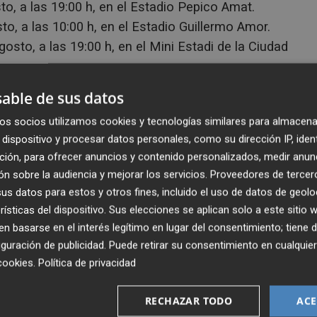
to, a las 19:00 h, en el Estadio Pepico Amat.
osto, a las 10:00 h, en el Estadio Guillermo Amor.
osto, a las 19:00 h, en el Mini Estadi de la Ciudad
na: miércoles 19 de agosto, a las 20:00 h, en el Mini
able de sus datos
el Llaneza.
os socios utilizamos cookies y tecnologías similares para almacena
osto, a las 20:30 h, en el Estadio Pinilla.
dispositivo y procesar datos personales, como su dirección IP, iden
ción, para ofrecer anuncios y contenido personalizados, medir anun
n sobre la audiencia y mejorar los servicios.
Proveedores de tercer
s datos para estos y otros fines, incluido el uso de datos de geolo
rísticas del dispositivo. Sus elecciones se aplican solo a este sitio
 basarse en el interés legítimo en lugar del consentimiento; tiene 
enviada cada d
í
a a tu correo para seguir la actualidad sin
guración de publicidad
. Puede retirar su consentimiento en cualqu
et
í
n
aqu
í
.
cookies
.
Política de privacidad
RECHAZAR TODO
ACE