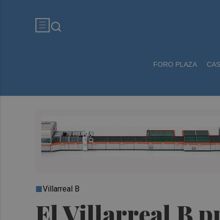
FORO PLAZA
CA
Villarreal B
El Villarreal B 