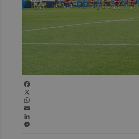
Facebook
X
WhatsApp
Email
LinkedIn
Messenger