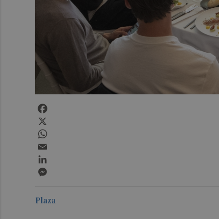
Facebook
X
WhatsApp
Email
LinkedIn
Messenger
Plaza