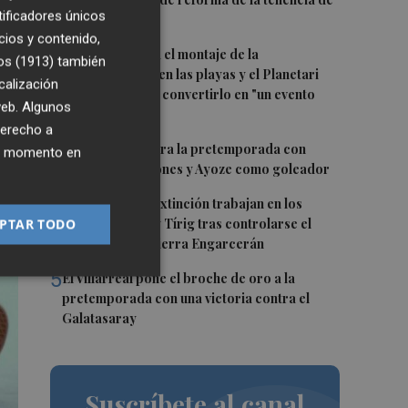
tificadores únicos
alcaldía sur
cios y contenido,
2
Castelló acelera el montaje de la
os (1913)
también
infraestructura en las playas y el Planetari
calización
del eclipse para convertirlo en "un evento
 web. Algunos
histórico"
derecho a
3
El Villarreal cierra la pretemporada con
ier momento en
buenas sensaciones y Ayoze como goleador
4
Los medios de extinción trabajan en los
PTAR TODO
frentes de Catí y Tírig tras controlarse el
incendio de la Sierra Engarcerán
5
El Villarreal pone el broche de oro a la
pretemporada con una victoria contra el
Galatasaray
Suscríbete al canal