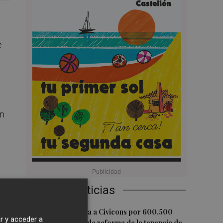
e
en
Últimas Noticias
1
Castelló adjudica a Civicons por 600.500
r y acceder a
euros las obras de reforma de la tenencia de