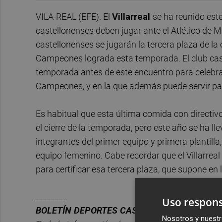
VILA-REAL (EFE). El
Villarreal
se ha reunido est
castellonenses deben jugar ante el Atlético de 
castellonenses se jugarán la tercera plaza de la c
Campeones lograda esta temporada. El club caste
temporada antes de este encuentro para celebrar
Campeones, y en la que además puede servir para 
Es habitual que esta última comida con directivos
el cierre de la temporada, pero este año se ha ll
integrantes del primer equipo y primera plantilla,
equipo femenino. Cabe recordar que el Villarreal 
para certificar esa tercera plaza, que supone e
________
Uso respons
BOLET
Í
N DEPORTES CASTELL
ÓN PLAZA.
Nosotros y nuestr