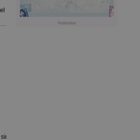
el
 sin