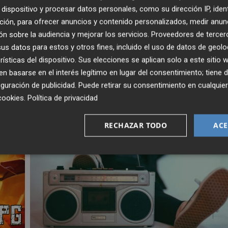
enviada cada d
í
a a tu correo para seguir la actualidad sin
dispositivo y procesar datos personales, como su dirección IP, iden
et
í
n aqu
í.
ción, para ofrecer anuncios y contenido personalizados, medir anun
n sobre la audiencia y mejorar los servicios.
Proveedores de tercer
s datos para estos y otros fines, incluido el uso de datos de geolo
rísticas del dispositivo. Sus elecciones se aplican solo a este sitio
 basarse en el interés legítimo en lugar del consentimiento; tiene 
guración de publicidad
. Puede retirar su consentimiento en cualqu
cookies
.
Política de privacidad
RECHAZAR TODO
ACE