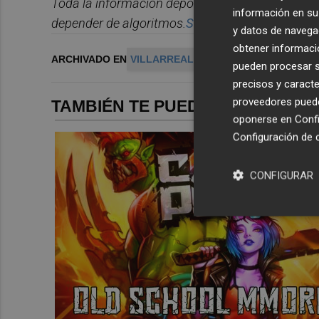
Toda la información deportiva de la provincia, 
información en su 
depender de algoritmos.
Suscr
í
bete gratis al bol
y datos de navega
obtener informació
ARCHIVADO EN
VILLARREAL CF
pueden procesar su
precisos y caracte
proveedores pueden
TAMBIÉN TE PUEDE INTERESAR
oponerse en
Confi
Configuración de 
CONFIGURAR