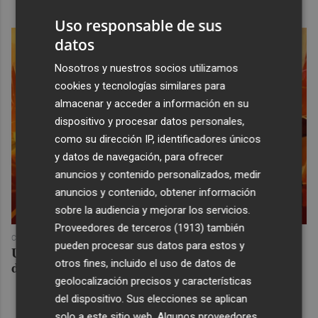
Uso responsable de sus
datos
Nosotros y nuestros socios utilizamos
cookies y tecnologías similares para
almacenar y acceder a información en su
dispositivo y procesar datos personales,
como su dirección IP, identificadores únicos
y datos de navegación, para ofrecer
anuncios y contenido personalizados, medir
anuncios y contenido, obtener información
sobre la audiencia y mejorar los servicios.
Proveedores de terceros (1913)
también
COREPUNK MMORPG
pueden procesar sus datos para estos y
Un verdadero MMORPG de la vieja escuela ¡Cómo los
otros fines, incluido el uso de datos de
de antes, pero mejor!
geolocalización precisos y características
del dispositivo. Sus elecciones se aplican
solo a este sitio web. Algunos proveedores