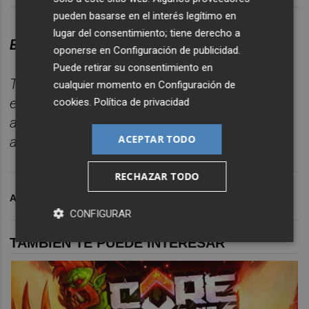
pueden basarse en el interés legítimo en
lugar del consentimiento; tiene derecho a
BOLETÍN DEPORTES CASTELLÓN PLAZA.
oponerse en
Configuración de publicidad
.
Puede retirar su consentimiento en
Toda la información deportiva de la provincia,
cualquier momento en
Configuración de
enviada cada día a tu correo para seguir la
cookies
.
Política de privacidad
actualidad sin depender de
ACEPTAR TODO
algoritmos.
Suscríbete gratis al boletín aquí.
RECHAZAR TODO
ARCHIVADO EN
VILLARREAL CF
CONFIGURAR
TAMBIÉN TE PUEDE INTERESAR