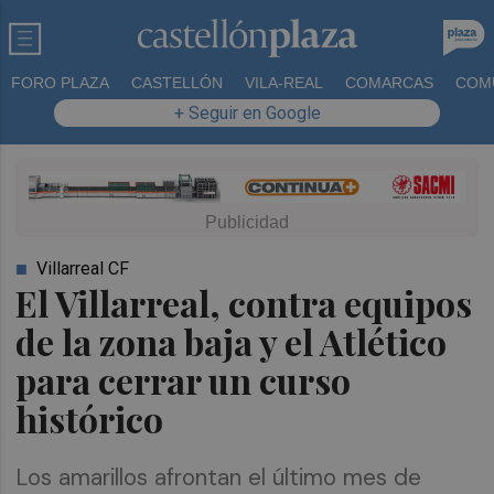
FORO PLAZA
CASTELLÓN
VILA-REAL
COMARCAS
COM
+ Seguir en Google
Villarreal CF
El Villarreal, contra equipos
de la zona baja y el Atlético
para cerrar un curso
histórico
Los amarillos afrontan el último mes de