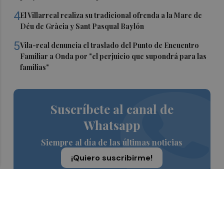
4
El Villarreal realiza su tradicional ofrenda a la Mare de
Déu de Gràcia y Sant Pasqual Baylón
5
Vila-real denuncia el traslado del Punto de Encuentro
Familiar a Onda por "el perjuicio que supondrá para las
familias"
Suscríbete al canal de
Whatsapp
Siempre al día de las últimas noticias
¡Quiero suscribirme!