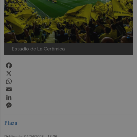
Estadio de La Cerámica
Facebook
X
WhatsApp
Email
LinkedIn
Messenger
Plaza
Publicado: 04/04/2025 ·
13:36