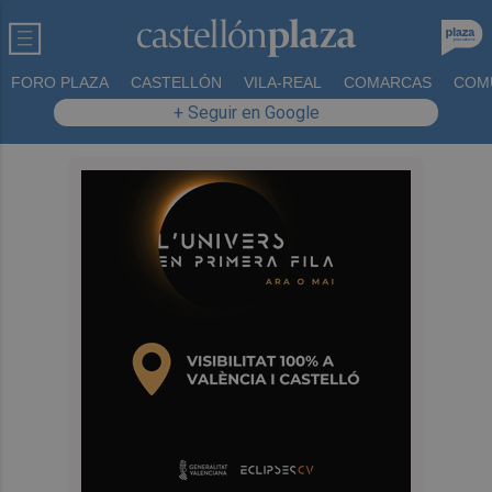
FORO PLAZA
CASTELLÓN
VILA-REAL
COMARCAS
COM
+ Seguir en Google