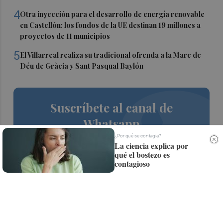
4
Otra inyección para el desarrollo de energía renovable
en Castellón: los fondos de la UE destinan 19 millones a
proyectos de 11 municipios
5
El Villarreal realiza su tradicional ofrenda a la Mare de
Déu de Gràcia y Sant Pasqual Baylón
Suscríbete al canal de
Whatsapp
¿Por qué se contagia?
Siempre al día de las últimas noticias
La ciencia explica por
qué el bostezo es
¡Quiero suscribirme!
contagioso