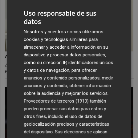
Uso responsable de sus
datos
Nosotros y nuestros socios utilizamos
cookies y tecnologías similares para
almacenar y acceder a información en su
dispositivo y procesar datos personales,
Adiós a la cal del baño
como su dirección IP, identificadores únicos
¿Y si pudieras eliminar la cal del baño sin
y datos de navegación, para ofrecer
esfuerzo?
anuncios y contenido personalizados, medir
anuncios y contenido, obtener información
sobre la audiencia y mejorar los servicios.
Proveedores de terceros (1913)
también
pueden procesar sus datos para estos y
otros fines, incluido el uso de datos de
geolocalización precisos y características
del dispositivo. Sus elecciones se aplican