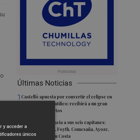
su
mo
Últimas Noticias
1
Castelló apuesta por convertir el eclipse en
un referente científico: recibirá a un gran
equipo de expertos
2
El Villarreal anuncia a sus seis capitanes:
r y acceder a
Gerard Moreno, Foyth, Comesaña, Ayoze,
tificadores únicos
Cardona y Logan Costa