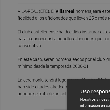
VILA-REAL (EFE). El
Villarreal
homenajeará este 
fidelidad a los aficionados que lleven 25 o má
El club castellonense ha decidido instaurar este
para reconocer así a aquellos abonados que ha
consecutiva.
En este caso, serán homenajeados por el club '
mínimo desde la temporada 2000-01.
La ceremonia tendrá lugar este miércoles 28 de 
han sido citados alrededor de 2.100 abonados qu
Uso respons
aunque se trata de un acto abierto al público.
Nosotros y nuestr
información en su 