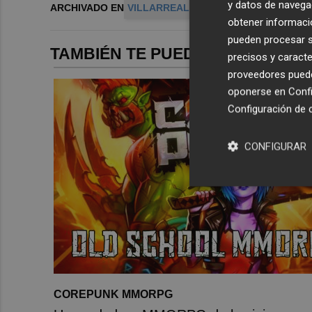
y datos de navega
ARCHIVADO EN
VILLARREAL CF
HOMENAJE
obtener informació
pueden procesar su
TAMBIÉN TE PUEDE INTERESAR
precisos y caracte
proveedores pueden
oponerse en
Confi
Configuración de 
CONFIGURAR
COREPUNK MMORPG