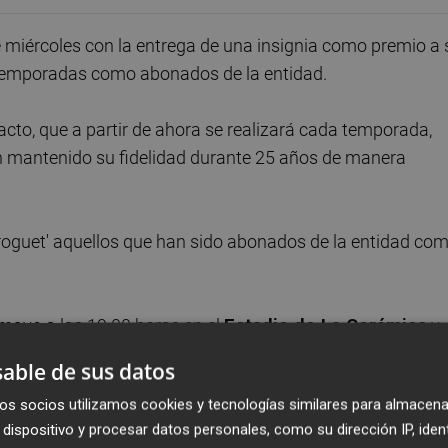
miércoles con la entrega de una insignia como premio a 
s temporadas como abonados de la entidad.
 acto, que a partir de ahora se realizará cada temporada,
n mantenido su fidelidad durante 25 años de manera
groguet' aquellos que han sido abonados de la entidad co
mayo a las 19.00 horas en el
Estadio de La Cerámica
y
e cumplen dicho requisito para recibir esa distinción,
able de sus datos
os socios utilizamos cookies y tecnologías similares para almacena
dispositivo y procesar datos personales, como su dirección IP, iden