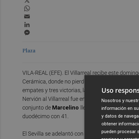
WhatsApp
Email
LinkedIn
Messenger
Plaza
VILA-REAL (EFE). El Villarreal recibe este doming
Cerámica, donde no pierde contra el conjunto s
Uso respons
empates y tres victorias, la última, la pasada te
Nervión al Villarreal fue en la jornada 35 de la 
Nosotros y nuestr
conjunto de
Marcelino
llegaba noveno con 45 p
información en su 
duodécimo con 41.
y datos de navega
obtener informació
pueden procesar su
El Sevilla se adelantó con un penalti convertido