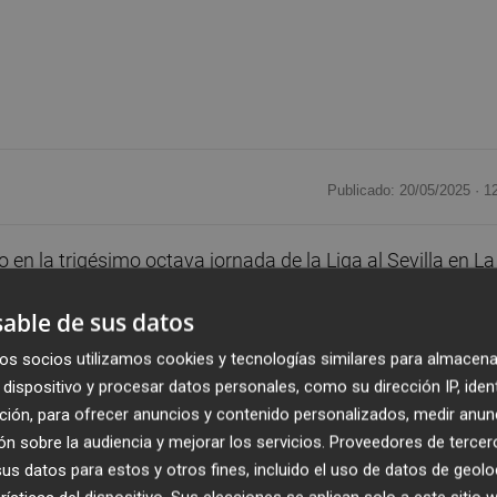
Publicado: 20/05/2025 ·
1
o en la trigésimo octava jornada de la Liga al Sevilla en La
evillano desde la temporada 2017-18 con un balance de tr
able de sus datos
mporada por 3-2. La visita más reciente del conjunto de
pasada temporada, el 11 de mayo de 2024, a la que el
os socios utilizamos cookies y tecnologías similares para almacena
untos, mientras que el equipo de Quique Sánchez Flores 
dispositivo y procesar datos personales, como su dirección IP, iden
ción, para ofrecer anuncios y contenido personalizados, medir anun
n sobre la audiencia y mejorar los servicios.
Proveedores de tercer
s datos para estos y otros fines, incluido el uso de datos de geolo
 por En-Nesyri en el minuto 26 tras una mano de Kiko