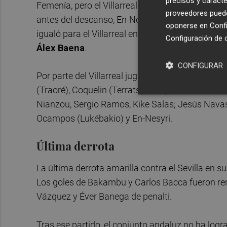
precisos y caracte
Femenía, pero el Villarreal empató rápidamente
proveedores pueden
antes del descanso, En-Nesyri volvió a adelantar
oponerse en
Confi
igualó para el Villarreal en el 84 y Sorloth marc
Configuración de 
Álex Baena
.
CONFIGURAR
Por parte del Villarreal jugaron Jorgensen; Kik
(Traoré), Coquelin (Terrats), Parejo, Álex Baena; 
Nianzou, Sergio Ramos, Kike Salas; Jesús Nava
Ocampos (Lukébakio) y En-Nesyri.
Última derrota
La última derrota amarilla contra el Sevilla en 
Los goles de Bakambu y Carlos Bacca fueron re
Vázquez y Éver Banega de penalti.
Tras ese partido, el conjunto andaluz no ha logra