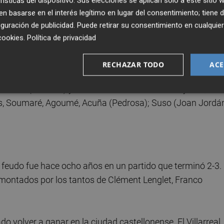
rísticas del dispositivo. Sus elecciones se aplican solo a este sitio
 a la media hora con un cabezazo de Sorloth. Sin embargo
 basarse en el interés legítimo en lugar del consentimiento; tiene 
 al Sevilla con otro cabezazo. En el tramo final, Mosquera
guración de publicidad
. Puede retirar su consentimiento en cualqu
ó el gol de la remontada en el minuto 97 tras un centro de
cookies
.
Política de privacidad
RECHAZAR TODO
ACE
o Femenía, Mosquera, Bailly, Cuenca (Capoue); Akhomach
Guedes (Morales) y Sorloth. El Sevilla alineó a Nyland;
s, Soumaré, Agoumé, Acuña (Pedrosa); Suso (Joan Jordán
su feudo fue hace ocho años en un partido que terminó 2-3.
montados por los tantos de Clément Lenglet, Franco
do volver a ganar en la ciudad castellonense. El Villarreal