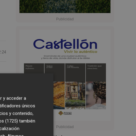
2:24
es
r y acceder a
era
tificadores únicos
cios y contenido,
os (1725)
también
calización