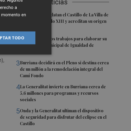
 web. Algunos
Últimas Noticias
,
derecho a
1
ier momento en
Investigadores datan el Castillo de La Villa de
El Toro en el siglo XIII y acreditan su origen
cristiano
PTAR TODO
2
Vila-real inicia los trabajos para elaborar su
primer Plan Municipal de Igualdad de
Oportunidades
),
3
Burriana decidirá en el Pleno si destina cerca
de un millón a la remodelación integral del
Camí Fondo
4
La Generalitat invierte en Burriana cerca de
5,6 millones para programas y recursos
sociales
5
Onda y la Generalitat ultiman el dispositivo
de seguridad para disfrutar del eclipse en el
Castillo