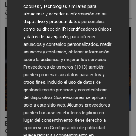
Los pasaportes más poderosos del mundo,
cookies y tecnologías similares para
¿está el tuyo?
almacenar y acceder a información en su
dispositivo y procesar datos personales,
como su dirección IP, identificadores únicos
y datos de navegación, para ofrecer
anuncios y contenido personalizados, medir
anuncios y contenido, obtener información
sobre la audiencia y mejorar los servicios.
Proveedores de terceros (1913)
también
pueden procesar sus datos para estos y
otros fines, incluido el uso de datos de
geolocalización precisos y características
del dispositivo. Sus elecciones se aplican
solo a este sitio web. Algunos proveedores
pueden basarse en el interés legítimo en
¿Sabías que existen?
lugar del consentimiento; tiene derecho a
Estas criaturas existen y parecen sacadas de
oponerse en
Configuración de publicidad
.
otro planeta
Puede retirar su consentimiento en