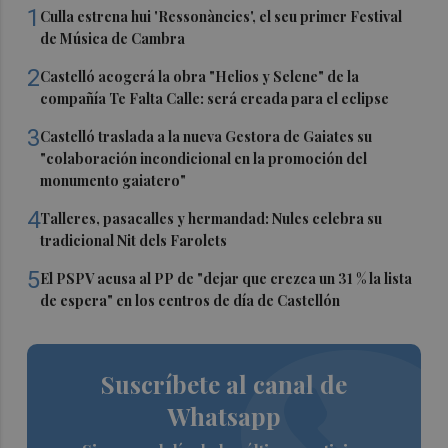
1
Culla estrena hui 'Ressonàncies', el seu primer Festival
de Música de Cambra
2
Castelló acogerá la obra "Helios y Selene" de la
compañía Te Falta Calle: será creada para el eclipse
3
Castelló traslada a la nueva Gestora de Gaiates su
"colaboración incondicional en la promoción del
monumento gaiatero"
4
Talleres, pasacalles y hermandad: Nules celebra su
tradicional Nit dels Farolets
5
El PSPV acusa al PP de "dejar que crezca un 31 % la lista
de espera" en los centros de día de Castellón
Suscríbete al canal de
Whatsapp