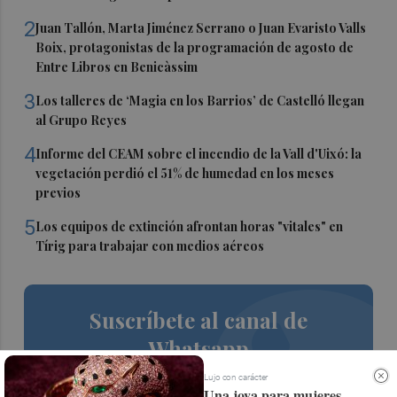
2
Juan Tallón, Marta Jiménez Serrano o Juan Evaristo Valls
Boix, protagonistas de la programación de agosto de
Entre Libros en Benicàssim
3
Los talleres de ‘Magia en los Barrios’ de Castelló llegan
al Grupo Reyes
4
Informe del CEAM sobre el incendio de la Vall d'Uixó: la
vegetación perdió el 51% de humedad en los meses
previos
5
Los equipos de extinción afrontan horas "vitales" en
Tírig para trabajar con medios aéreos
Suscríbete al canal de
Whatsapp
Siempre al día de las últimas noticias
Lujo con carácter
Una joya para mujeres