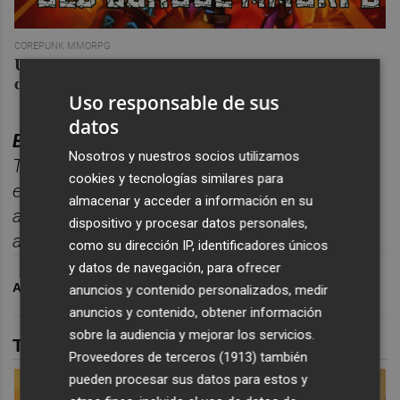
COREPUNK MMORPG
Un verdadero MMORPG de la vieja escuela ¡Cómo los
de antes, pero mejor!
Uso responsable de sus
datos
BOLET
Í
N DEPORTES CASTELL
ÓN PLAZA.
Nosotros y nuestros socios utilizamos
Toda la información deportiva de la provincia,
cookies y tecnologías similares para
enviada cada d
í
a a tu correo para seguir la
almacenar y acceder a información en su
actualidad sin depender de
dispositivo y procesar datos personales,
algoritmos.
Suscr
í
bete
gratis al bolet
í
n aqu
í.
como su dirección IP, identificadores únicos
y datos de navegación, para ofrecer
ARCHIVADO EN
VILLARREAL CF
FUTURO
anuncios y contenido personalizados, medir
anuncios y contenido, obtener información
sobre la audiencia y mejorar los servicios.
TAMBIÉN TE PUEDE INTERESAR
Proveedores de terceros (1913)
también
pueden procesar sus datos para estos y