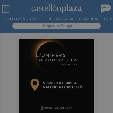
FORO PLAZA
CASTELLÓN
VILA-REAL
COMARCAS
COM
+ Seguir en Google