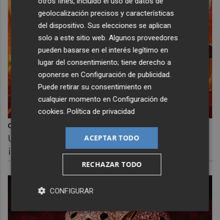
otros fines, incluido el uso de datos de
geolocalización precisos y características
del dispositivo. Sus elecciones se aplican
solo a este sitio web. Algunos proveedores
pueden basarse en el interés legítimo en
lugar del consentimiento; tiene derecho a
oponerse en
Configuración de publicidad
.
Puede retirar su consentimiento en
cualquier momento en
Configuración de
cookies
.
Política de privacidad
Corepunk MMORPG
ACEPTAR TODO
Un verdadero MMORPG de la vieja escuela
¡Cómo los de antes, pero mejor!
RECHAZAR TODO
CONFIGURAR