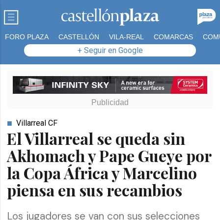
FORO PLAZA
CASTELLÓN
VILA-REAL
COMARCAS
COM
+ Seguir en Google
Villarreal CF
El Villarreal se queda sin
Akhomach y Pape Gueye por
la Copa África y Marcelino
piensa en sus recambios
Los jugadores se van con sus selecciones