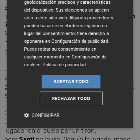
geolocalización precisos y características
El
Lucena
todavía tuvo una más.
Canty
,
del dispositivo. Sus elecciones se aplican
incansable, ganó la lucha a
Rafa
en el
minuto
solo a este sitio web. Algunos proveedores
76
, chutó con potencia directo al travesaño.
pueden basarse en el interés legítimo en
Medio estadio gritó el gol. Fue la ocasión
lugar del consentimiento; tiene derecho a
oponerse en
Configuración de publicidad
.
más clara para los locales, que se quedaron
Puede retirar su consentimiento en
a centímetros de un premio merecido.
cualquier momento en
Configuración de
cookies
.
Política de privacidad
Un córner desde la derecha, tres rebotes en
el área y un balón perdido que llega al
ACEPTAR TODO
georgiano, que la orienta con calma antes de
soltar un disparo seco al fondo de la red.
RECHAZAR TODO
Continuó la fiesta del gol en el
84
. Los
CONFIGURAR
celestes protestaban porque había un
jugador en el suelo por un tirón,
pero
Santi
no lo vio. Seguía la jugada, mano