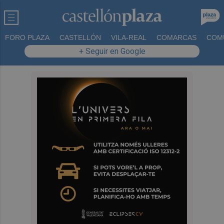
FORO PLAZA
CASTELLÓN
VILA-REAL
COMARCAS
COM
+ Seguir en Google