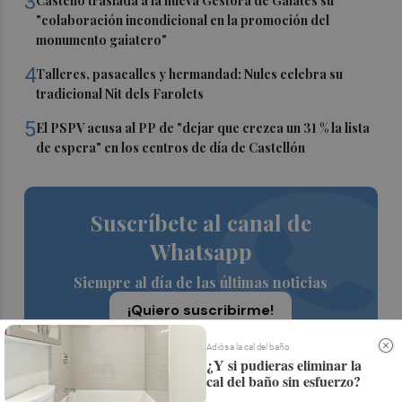
3
Castelló traslada a la nueva Gestora de Gaiates su
"colaboración incondicional en la promoción del
monumento gaiatero"
4
Talleres, pasacalles y hermandad: Nules celebra su
tradicional Nit dels Farolets
5
El PSPV acusa al PP de "dejar que crezca un 31 % la lista
de espera" en los centros de día de Castellón
Suscríbete al canal de
Whatsapp
Siempre al día de las últimas noticias
¡Quiero suscribirme!
Adiós a la cal del baño
¿Y si pudieras eliminar la
cal del baño sin esfuerzo?