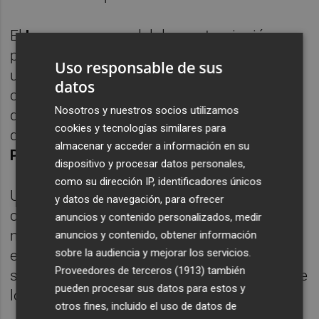
El
Lucena
, a pesar del desgaste, siguió
presionando arriba. Cada balón dividido era
Uso responsable de sus
una ovación. Ya sin piernas, los celestes
datos
corrian tras el balón con esfuerzos sacados
Nosotros y nuestros socios utilizamos
del alma. Una oportunidad para todos de
cookies y tecnologías similares para
disfrutar y de medirse ante un equipo de
almacenar y acceder a información en su
Primera
.
dispositivo y procesar datos personales,
como su dirección IP, identificadores únicos
Una gran noche para
Tani
, que siguió
y datos de navegación, para ofrecer
corriendo y peleando. El canadiense se
anuncios y contenido personalizados, medir
movió entre líneas, arrastró marcas y dejó
anuncios y contenido, obtener información
sobre la audiencia y mejorar los servicios.
espacio para las llegadas de
Solomon
,
Proveedores de terceros (1913)
también
siempre conectado. Tanto fué la conexión de
pueden procesar sus datos para estos y
los dos que en el
70
llego su hattrick.
otros fines, incluido el uso de datos de