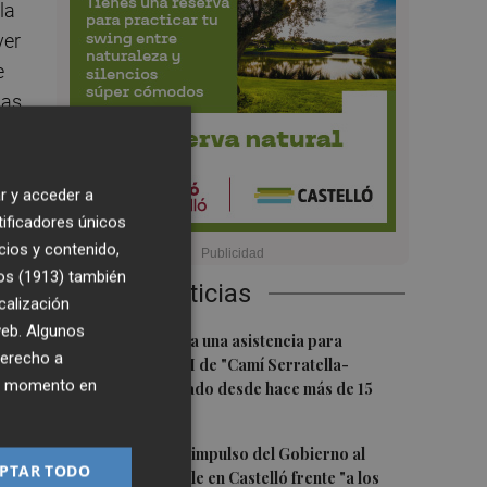
la
yer
e
tas
r y acceder a
el
tificadores únicos
cios y contenido,
os (1913)
también
Últimas Noticias
calización
que
 web. Algunos
1
Burriana impulsa una asistencia para
derecho a
completar el PAI de "Camí Serratella-
ier momento en
Marge", paralizado desde hace más de 15
años
2
Simó destaca el impulso del Gobierno al
PTAR TODO
alquiler asequible en Castelló frente "a los