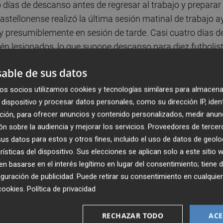
 días de descanso antes de regresar al trabajo y preparar 
astellonense realizó la última sesión matinal de trabajo a
 y presumiblemente en sesión de tarde. Casi cuatro días d
én lesionados, lo que supone descanso para diez futbolis
able de sus datos
a coger fuerzas, ya que este será el único que le quedará
os socios utilizamos cookies y tecnologías similares para almacena
be jugar en el parón del 26 de marzo por la final de Copa d
dispositivo y procesar datos personales, como su dirección IP, iden
ción, para ofrecer anuncios y contenido personalizados, medir anun
DANA.
n sobre la audiencia y mejorar los servicios.
Proveedores de tercer
s datos para estos y otros fines, incluido el uso de datos de geolo
descanso ya no tendrán otro hasta final de la temporada y 
rísticas del dispositivo. Sus elecciones se aplican solo a este sitio
scanso.
 basarse en el interés legítimo en lugar del consentimiento; tiene 
guración de publicidad
. Puede retirar su consentimiento en cualqu
cookies
.
Política de privacidad
RECHAZAR TODO
ACE