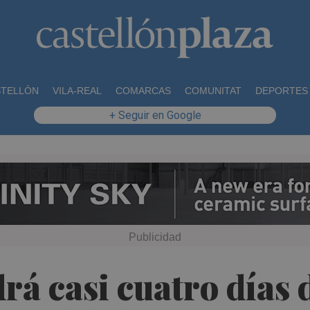
STELLÓN
VILA-REAL
COMARCAS
COMUNITAT
DEPORTES
+ Seguir en Google
drá casi cuatro días