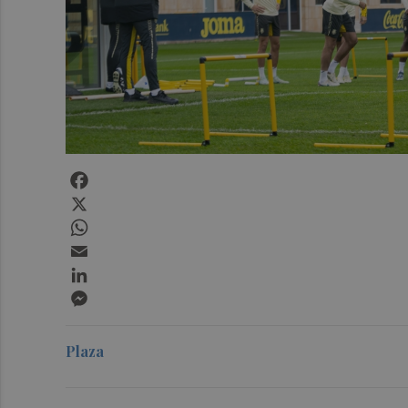
Facebook
X
WhatsApp
Email
LinkedIn
Messenger
Plaza