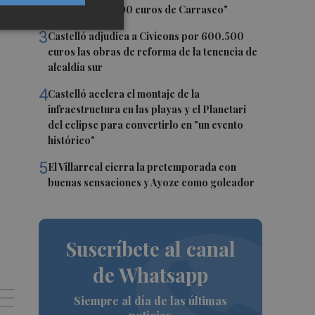
pisos de 200.000 euros de Carrasco"
3
Castelló adjudica a Civicons por 600.500
euros las obras de reforma de la tenencia de
alcaldía sur
4
Castelló acelera el montaje de la
infraestructura en las playas y el Planetari
del eclipse para convertirlo en "un evento
histórico"
5
El Villarreal cierra la pretemporada con
buenas sensaciones y Ayoze como goleador
Suscríbete al canal
de Whatsapp
Siempre al día de las últimas