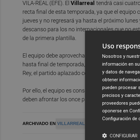
VILA-REAL (EFE). El
Villarreal
tendrá casi cuatro
recta final de esta temporada, ya que el equipo c
jueves y no regresará ya hasta el próximo lunes
descanso para los no internacionales que no est
de la primera plantilla.
Uso respons
El equipo debe aprovechar este parón liguero par
Nosotros y nuestr
hasta final de temporada, ya que el Villarreal de
información en su 
y datos de navega
Rey, el partido aplazado con el Espanyol por la 
obtener informació
pueden procesar su
Por ello, el equipo es consciente que tras este 
precisos y caracte
deben afrontar los once partidos finales sin de
proveedores pueden
oponerse en
Confi
Configuración de 
ARCHIVADO EN
VILLARREAL CF
CONFIGURAR