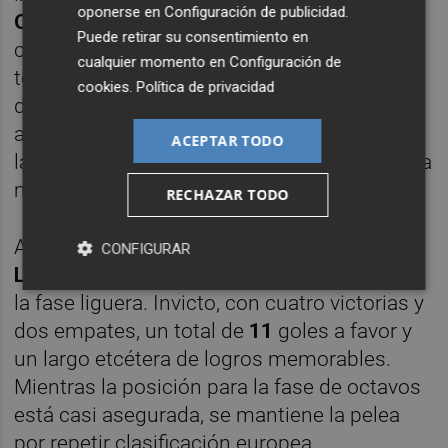
oponerse en
Configuración de publicidad
.
Oviedo
, el colista, o aquellos dos empates
Puede retirar su consentimiento en
consecutivos ante el
Valencia
y el
Girona
,
cualquier momento en
Configuración de
todos ellos equipos que luchan por alejarse
cookies
.
Política de privacidad
de los puestos de descenso. Además,
alguna que otra derrota muy dolorosa como
ACEPTAR TODO
las que tuvo contra el
FC Barcelona
(
3-5
) o la
más reciente ante el
Real Madrid
(
5-1
).
RECHAZAR TODO
Aunque la cosa es distinta en
Europa
CONFIGURAR
League
. El equipo de
Pellegrini
va cuarto en
la fase liguera. Invicto, con cuatro victorias y
dos empates, un total de
11
goles a favor y
un largo etcétera de logros memorables.
Mientras la posición para la fase de octavos
está casi asegurada, se mantiene la pelea
por repetir clasificación europea.