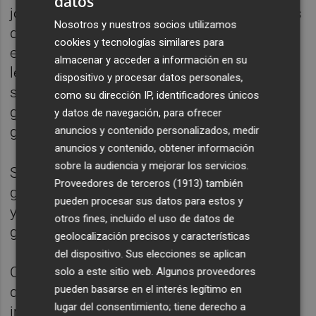
datos
joven talento marroquí,
Abde El Zalzouli
. Los
Nosotros y nuestros socios utilizamos
de
Pellegrini
están en un momento de
cookies y tecnologías similares para
extrema necesidad, ya que su rival, el
Celta
,
almacenar y acceder a información en su
les empata a puntos (
29
), pero siguen
dispositivo y procesar datos personales,
salvaguardando la posición de Conference
como su dirección IP, identificadores únicos
gracias al golaverage, impulsado por los
31
y datos de navegación, para ofrecer
goles a favor.
anuncios y contenido personalizados, medir
anuncios y contenido, obtener información
sobre la audiencia y mejorar los servicios.
Si el
Villarreal
es el tercer equipo con más
Proveedores de terceros (1913)
también
goles, el
Betis
no está lejos:
31
goles a favor
pueden procesar sus datos para estos y
y
25
en contra, siendo el quinto equipo
otros fines, incluido el uso de datos de
goleador de la competición.
geolocalización precisos y características
del dispositivo. Sus elecciones se aplican
Con cierto tambaleo el cuadro sevillano, ya
solo a este sitio web. Algunos proveedores
pueden basarse en el interés legítimo en
que acumula algunos empates
lugar del consentimiento; tiene derecho a
impredecibles, como el más reciente ante el