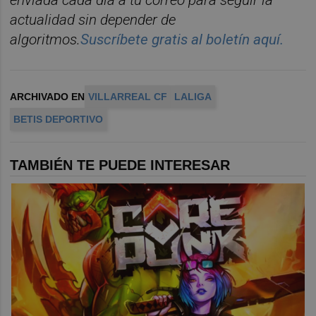
enviada cada d
í
a a tu correo para seguir la
actualidad sin depender de
algoritmos.
Suscr
í
bete gratis al bolet
í
n aqu
í.
ARCHIVADO EN
VILLARREAL CF
LALIGA
BETIS DEPORTIVO
TAMBIÉN TE PUEDE INTERESAR