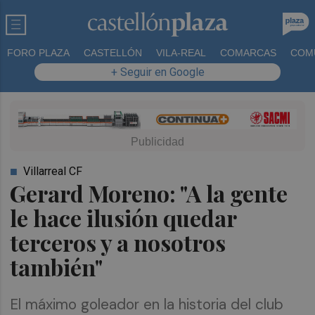
FORO PLAZA
CASTELLÓN
VILA-REAL
COMARCAS
COM
+ Seguir en Google
Villarreal CF
Gerard Moreno: "A la gente
le hace ilusión quedar
terceros y a nosotros
también"
El máximo goleador en la historia del club