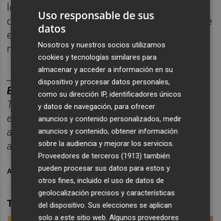
lo mío, acabando la temporada con
Uso responsable de sus
continuidad y muy buen nivel. Cuando acabe
datos
esto, cogeré vacaciones y desconectaré con
Nosotros y nuestros socios utilizamos
mi familia y amigos".
cookies y tecnologías similares para
almacenar y acceder a información en su
________
dispositivo y procesar datos personales,
BOLET
Í
N
DEPORTES
CASTELL
ÓN
PLAZA.
como su dirección IP, identificadores únicos
Toda la información deportiva de la provincia,
y datos de navegación, para ofrecer
enviada cada d
í
a a tu correo para seguir la
anuncios y contenido personalizados, medir
actualidad sin depender de
anuncios y contenido, obtener información
sobre la audiencia y mejorar los servicios.
algoritmos.
Suscr
í
bete
gratis al
bolet
í
n
aqu
í
.
Proveedores de terceros (1913)
también
pueden procesar sus datos para estos y
ARCHIVADO EN
VILLARREAL CF
otros fines, incluido el uso de datos de
geolocalización precisos y características
TAMBIÉN TE PUEDE INTERESAR
del dispositivo. Sus elecciones se aplican
solo a este sitio web. Algunos proveedores