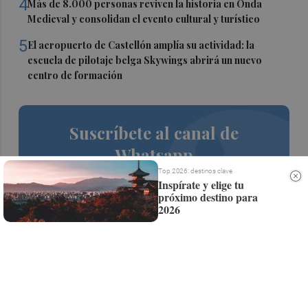
4
Más de 8.000 personas reviven la historia en Onda
Medieval y consolidan el evento cultural y turístico
5
El aeropuerto de Castellón amplía su actividad: la
escuela de pilotaje belga Skywings abrirá un nuevo
centro de formación
Suscríbete al canal de
Whatsapp
Top 2026: destinos clave
Siempre al día de las últimas noticias
Inspírate y elige tu
próximo destino para
¡Quiero suscribirme!
2026