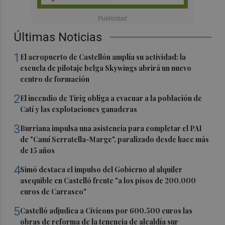
Últimas Noticias
1
El aeropuerto de Castellón amplía su actividad: la
escuela de pilotaje belga Skywings abrirá un nuevo
centro de formación
2
El incendio de Tírig obliga a evacuar a la población de
Catí y las explotaciones ganaderas
3
Burriana impulsa una asistencia para completar el PAI
de "Camí Serratella-Marge", paralizado desde hace más
de 15 años
4
Simó destaca el impulso del Gobierno al alquiler
asequible en Castelló frente "a los pisos de 200.000
euros de Carrasco"
5
Castelló adjudica a Civicons por 600.500 euros las
obras de reforma de la tenencia de alcaldía sur