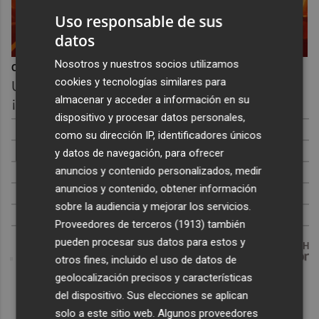
Uso responsable de sus
datos
Nosotros y nuestros socios utilizamos
Corepunk MMORPG
cookies y tecnologías similares para
Un verdadero MMORPG de la vieja escuela
almacenar y acceder a información en su
¡Cómo los de antes, pero mejor!
dispositivo y procesar datos personales,
como su dirección IP, identificadores únicos
y datos de navegación, para ofrecer
anuncios y contenido personalizados, medir
anuncios y contenido, obtener información
sobre la audiencia y mejorar los servicios.
Proveedores de terceros (1913)
también
pueden procesar sus datos para estos y
DISCOVER WITH
otros fines, incluido el uso de datos de
geolocalización precisos y características
del dispositivo. Sus elecciones se aplican
solo a este sitio web. Algunos proveedores