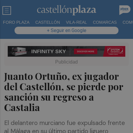
FORO PLAZA
CASTELLÓN
VILA-REAL
COMARCAS
COM
+ Seguir en Google
Juanto Ortuño, ex jugador
del Castellón, se pierde por
sanción su regreso a
Castalia
El delantero murciano fue expulsado frente
al Málaga en su último partido liguero