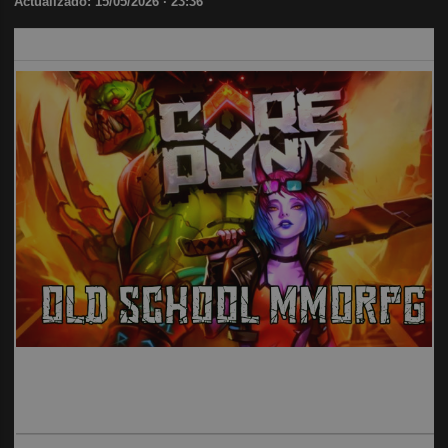
Actualizado: 15/05/2026 · 23:36
TAMBIÉN TE PUEDE INTERESAR
Corepunk MMORPG
Un verdadero MMORPG de la vieja escuela
¡Cómo los de antes, pero mejor!