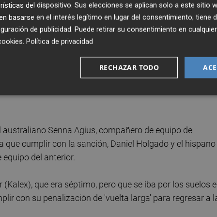
rísticas del dispositivo. Sus elecciones se aplican solo a este sitio
oscuro) peleando por la décima posición.
 basarse en el interés legítimo en lugar del consentimiento; tiene 
guración de publicidad
. Puede retirar su consentimiento en cualqu
ó con una 'vuelta larga' al español Izan Guevara por
cookies
.
Política de privacidad
omento de apagarse el semáforo rojo en la salida.
RECHAZAR TODO
ACE
 pero por detrás de él no cedió un ápice el líder del
ando neumáticos esperando el momento de cambiar de
el australiano Senna Agius, compañero de equipo de
a que cumplir con la sanción, Daniel Holgado y el hispano
equipo del anterior.
r (Kalex), que era séptimo, pero que se iba por los suelos 
lir con su penalización de 'vuelta larga' para regresar a l