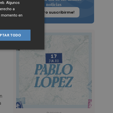
 web. Algunos
noticias
derecho a
¡Quiero suscribirme!
ier momento en
PTAR TODO
en
a