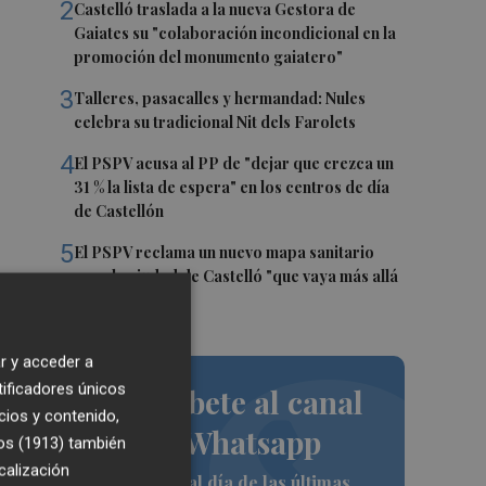
2
Castelló traslada a la nueva Gestora de
Gaiates su "colaboración incondicional en la
promoción del monumento gaiatero"
3
Talleres, pasacalles y hermandad: Nules
celebra su tradicional Nit dels Farolets
4
El PSPV acusa al PP de "dejar que crezca un
31 % la lista de espera" en los centros de día
de Castellón
5
El PSPV reclama un nuevo mapa sanitario
para la ciudad de Castelló "que vaya más allá
de parches"
r y acceder a
tificadores únicos
Suscríbete al canal
cios y contenido,
de Whatsapp
os (1913)
también
calización
Siempre al día de las últimas