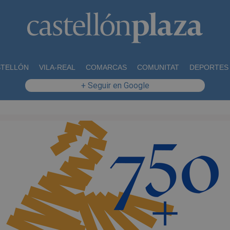
STELLÓN
VILA-REAL
COMARCAS
COMUNITAT
DEPORTES
+ Seguir en Google