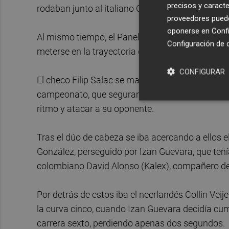
precisos y caracte
rodaban junto al italiano Celestino Vietti (Bosc
proveedores pueden
oponerse en
Confi
Al mismo tiempo, el Panel de Comisarios sancion
Configuración de 
meterse en la trayectoria de Filip Salac en el m
CONFIGURAR
El checo Filip Salac se mantuvo como sólido líder,
campeonato, que seguramente estaba conserv
ritmo y atacar a su oponente.
Tras el dúo de cabeza se iba acercando a ellos 
González, perseguido por Izan Guevara, que tení
colombiano David Alonso (Kalex), compañero de 
Por detrás de estos iba el neerlandés Collin Veije
la curva cinco, cuando Izan Guevara decidía cump
carrera sexto, perdiendo apenas dos segundos.