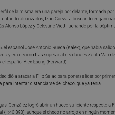
perfil de la misma era una pareja por delante, formada por
 intentando alcanzarlos, Izan Guevara buscando engancha
ás Alonso López y Celestino Vietti luchando por la séptim
 el español José Antonio Rueda (Kalex), que había salido
reno y era décimo tras superar al neerlandés Zonta Van d
y el español Alex Escrig (Forward).
cidió a atacar a Filip Salac para ponerse líder por prime
ra para intentar distanciarse del checo, que ya tenía
' González logró abrir un hueco suficiente respecto a Fi
inal (1:40.893), aunque el checo no arrojó en ningún mome