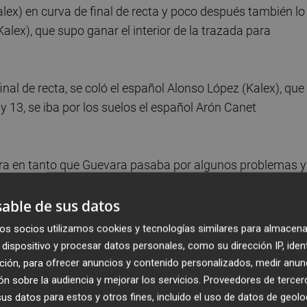
(Kalex) en curva de final de recta y poco después también lo
alex), que supo ganar el interior de la trazada para
inal de recta, se coló el español Alonso López (Kalex), que
y 13, se iba por los suelos el español Arón Canet
rera en tanto que Guevara pasaba por algunos problemas y
cuperó alguna posición para situarse quinto, por detrás de
ex) y el español Daniel Holgado (Kalex).
able de sus datos
os socios utilizamos cookies y tecnologías similares para almacena
 de vuelta rápida, para intentar escaparse de sus rivales,
dispositivo y procesar datos personales, como su dirección IP, iden
mo una 'lapa'.
ción, para ofrecer anuncios y contenido personalizados, medir anun
n sobre la audiencia y mejorar los servicios.
Proveedores de tercer
s datos para estos y otros fines, incluido el uso de datos de geolo
r los suelos Iván Ortolá (Kalex) y Daniel Muñoz (Kalex), que