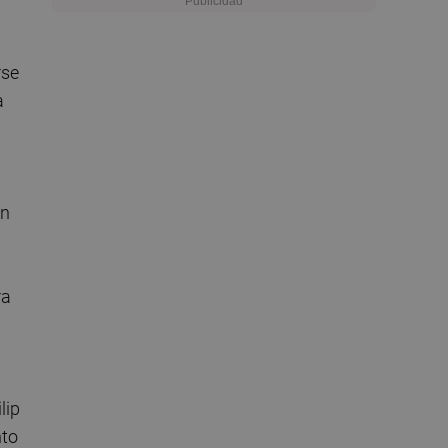
rse
a
en
ra
lip
nto