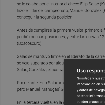
se le colaba por el interior el checo Filip Salac 
hizo el líder del campeonato, Manuel González (K
conseguir la segunda posición.
Antes de cumplirse la primera vuelta, primero a f
perdió muchas posiciones, y entre las curvas 12 
(Boscoscuro).
Salac se mantuvo firme en el liderato de la car
se veía superado por algunos pilotos, aunque re
Salac, González, el australiano Senna Agius (Kal
Uso respons
Nosotros y nuestr
Por delante, Filip Salac imprimió un fuerte ritmo,
información en su 
pero Manuel 'Manugas' González se pegó a él co
y datos de navega
obtener informació
pueden procesar su
En la tercera vuelta, en la curva tres, se iban po