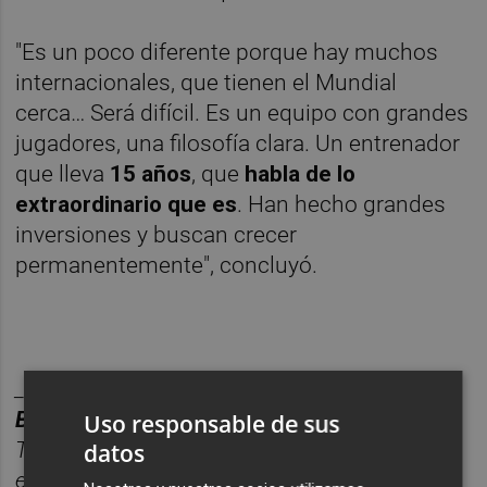
"Es un poco diferente porque hay muchos
internacionales, que tienen el Mundial
cerca… Será difícil. Es un equipo con grandes
jugadores, una filosofía clara. Un entrenador
que lleva
15 años
, que
habla de lo
extraordinario que es
. Han hecho grandes
inversiones y buscan crecer
permanentemente", concluyó.
________
BOLET
Í
N DEPORTES CASTELL
ÓN PLAZA.
Uso responsable de sus
Toda la información deportiva de la provincia,
datos
enviada cada d
í
a a tu correo para seguir la