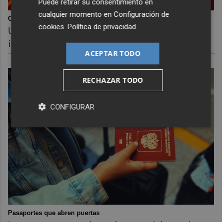
Puede retirar su consentimiento en
cualquier momento en
Configuración de
Corepunk MMORPG
cookies
.
Política de privacidad
Un verdadero MMORPG de la vieja escuela
¡Cómo los de antes, pero mejor!
ACEPTAR TODO
RECHAZAR TODO
CONFIGURAR
Pasaportes que abren puertas