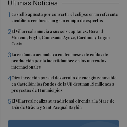
Últimas Noticias
1
Castelló apuesta por convertir el eclipse en un referente
científico: recibirá a un gran equipo de expertos
2
El Villarreal anuncia a sus seis capitanes: Gerard
Moreno, Foyth, Comesaña, Ayoze, Cardona y Logan
Costa
3
La cerámica acumula ya cuatro meses de caídas de
producción por la incertidumbre en los mercados
internacionales
4
Otra inyección para el desarrollo de energía renovable
en Castellón: los fondos de la UE destinan 19 millones a
proyectos de 11 municipios
5
El Villarreal realiza su tradicional ofrenda a la Mare de
Déu de Gràcia y Sant Pasqual Baylón