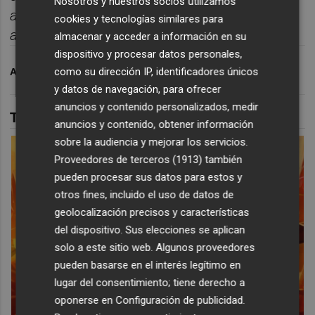
Nosotros y nuestros socios utilizamos
actualidad sin depender de
cookies y tecnologías similares para
algoritmos.
Suscr
í
bete
gratis al bolet
í
n aqu
í.
almacenar y acceder a información en su
dispositivo y procesar datos personales,
como su dirección IP, identificadores únicos
ARCHIVADO EN
VILLARREAL CF
FÚTBOL
y datos de navegación, para ofrecer
anuncios y contenido personalizados, medir
TAMBIÉN TE PUEDE INTERESAR
anuncios y contenido, obtener información
sobre la audiencia y mejorar los servicios.
Proveedores de terceros (1913)
también
pueden procesar sus datos para estos y
otros fines, incluido el uso de datos de
geolocalización precisos y características
del dispositivo. Sus elecciones se aplican
solo a este sitio web. Algunos proveedores
pueden basarse en el interés legítimo en
lugar del consentimiento; tiene derecho a
oponerse en
Configuración de publicidad
.