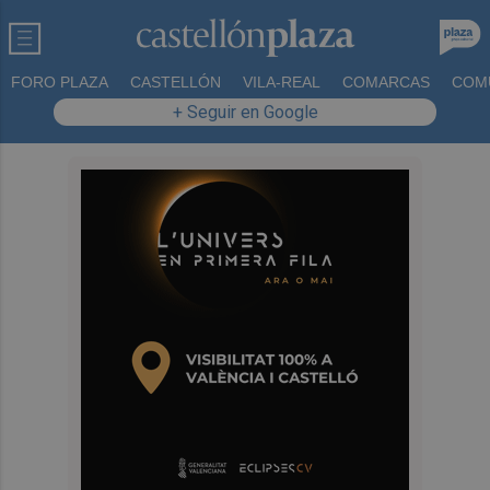
FORO PLAZA
CASTELLÓN
VILA-REAL
COMARCAS
COM
+ Seguir en Google