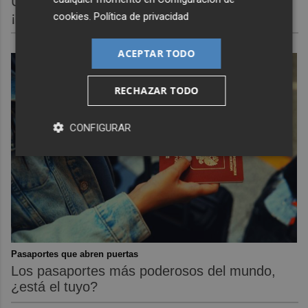
Un verdadero MMORPG de la vieja escuela
¡Cómo los de antes, pero mejor!
cookies
.
Política de privacidad
ACEPTAR TODO
RECHAZAR TODO
CONFIGURAR
Pasaportes que abren puertas
Los pasaportes más poderosos del mundo,
¿está el tuyo?