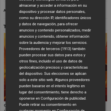
almacenar y acceder a información en su
ARCHIVADO EN
VILLARREAL CF
dispositivo y procesar datos personales,
como su dirección IP, identificadores únicos
y datos de navegación, para ofrecer
TAMBIÉN TE PUEDE INTERESAR
anuncios y contenido personalizados, medir
anuncios y contenido, obtener información
sobre la audiencia y mejorar los servicios.
Proveedores de terceros (1913)
también
pueden procesar sus datos para estos y
otros fines, incluido el uso de datos de
geolocalización precisos y características
del dispositivo. Sus elecciones se aplican
solo a este sitio web. Algunos proveedores
pueden basarse en el interés legítimo en
lugar del consentimiento; tiene derecho a
oponerse en
Configuración de publicidad
.
Puede retirar su consentimiento en
Corepunk MMORPG
cualquier momento en
Configuración de