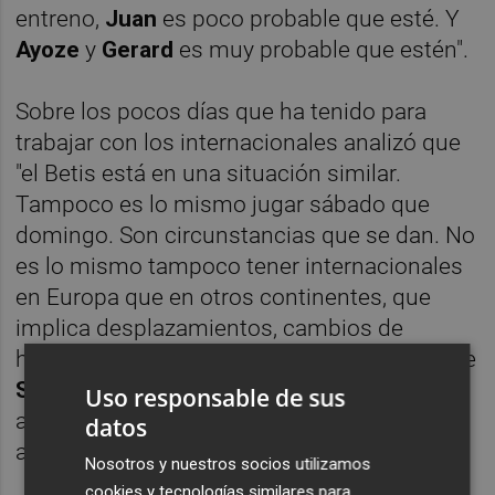
entreno,
Juan
es poco probable que esté. Y
Ayoze
y
Gerard
es muy probable que estén".
Sobre los pocos días que ha tenido para
trabajar con los internacionales analizó que
"el Betis está en una situación similar.
Tampoco es lo mismo jugar sábado que
domingo. Son circunstancias que se dan. No
es lo mismo tampoco tener internacionales
en Europa que en otros continentes, que
implica desplazamientos, cambios de
horarios… Tenemos jugadores de
Canadá
, de
Sudáfrica
, uno de
Uruguay
… Tenemos que
Uso responsable de sus
adaptarnos a eso. Tenemos una plantilla
datos
amplia".
Nosotros y nuestros socios utilizamos
cookies y tecnologías similares para