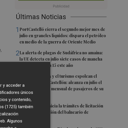
Últimas Noticias
1
PortCastelló cierra el segundo mejor mes de
julio en graneles líquidos: dispara el petróleo
en medio de la guerra de Oriente Medio
,
2
La alerta de plagas de Sudáfrica no amaina:
la UE detecta en julio siete casos de mancha
negra, y ya suma 15 este año
3
Las nuevas rutas y el turismo espolean el
aeropuerto de Castellón: alcanza en julio el
r y acceder a
mejor resultado mensual de pasajeros de su
tificadores únicos
historia
cios y contenido,
4
La Diputación inicia la trámites de licitación
os (1725)
también
para la explotación del balneario de
calización
Benassal
 web. Algunos