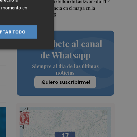
derecho a
5
Los clubes de Castellón de taekwon-do ITF
ier momento en
ponen a la provincia en el mapa en la
temporada 25/26
PTAR TODO
Suscríbete al canal
de Whatsapp
Siempre al día de las últimas
noticias
¡Quiero suscribirme!