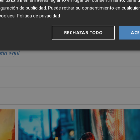
 basarse en el interés legítimo en lugar del consentimiento; tiene 
guración de publicidad
. Puede retirar su consentimiento en cualqu
cookies
.
Política de privacidad
RECHAZAR TODO
ACE
enviada cada d
í
a a tu correo para seguir la actualidad sin
et
í
n aqu
í.