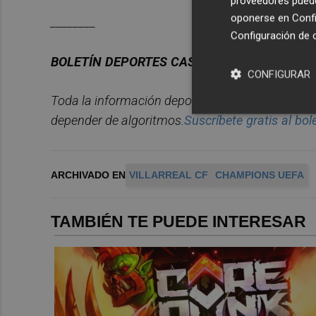
proveedores pueden
oponerse en
Confi
________
Configuración de 
BOLET
Í
N DEPORTES CASTELL
ÓN PLAZA.
CONFIGURAR
Toda la información deportiva de la provincia, 
depender de algoritmos.
Suscr
í
bete
gratis al bol
ARCHIVADO EN
VILLARREAL CF
CHAMPIONS UEFA
TAMBIÉN TE PUEDE INTERESAR