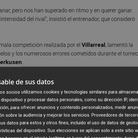
nar, pero nos han superado en ritmo y en querer ganar.
nsidad del rival", insistió el entrenador, que consideró
a mala competición realizada por el
Villarreal
, lamentó la
elos y los numerosos errores cometidos durante el torneo
verkusen
.
s
18
jornadas de Liga que restan y fue crítico con el
able de sus datos
na versión muy alejada de la que ofreció en el
Arsenal
.
os socios utilizamos cookies y tecnologías similares para almacena
dispositivo y procesar datos personales, como su dirección IP, iden
e demuestre más de lo que está demostrando", afirmó
ción, para ofrecer anuncios y contenido personalizados, medir anun
este tramo de la temporada condicionado por las bajas.
n sobre la audiencia y mejorar los servicios.
Proveedores de tercer
s datos para estos y otros fines, incluido el uso de datos de geolo
rísticas del dispositivo. Sus elecciones se aplican solo a este sitio