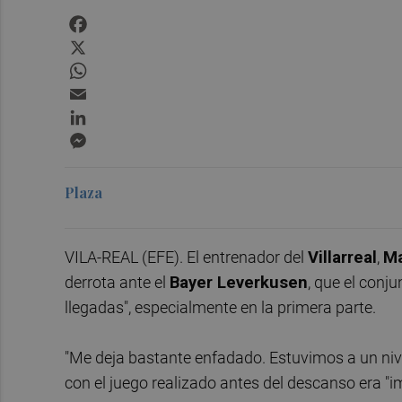
Facebook
X
WhatsApp
Email
LinkedIn
Messenger
Plaza
VILA-REAL (EFE). El entrenador del
Villarreal
,
Ma
derrota ante el
Bayer Leverkusen
, que el conj
llegadas", especialmente en la primera parte.
"Me deja bastante enfadado. Estuvimos a un nive
con el juego realizado antes del descanso era "im