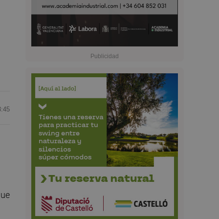
3:45
que