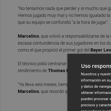
"No teníamos nada que perder y sí mucho que ga
Hemos jugado muy mal y no hemos igualado la inte
que su equipo se confundió "a la hora de jugar".
Marcelino
, que volvió a responsabilizarse de l
escasa contundencia de sus jugadores en los du
como el que propició el primer gol del
Bayer Le
El técnico pidió centrarse a partir de ahora en la
Uso respons
rendimiento de
Thomas Partey
, al que ve en u
Nosotros y nuestr
información en su 
"Ya lleva seis meses, tiempo suficiente para qu
y datos de navega
Marcelino
, que recordó que el equipo afronta 
obtener informació
pueden procesar su
precisos y caracte