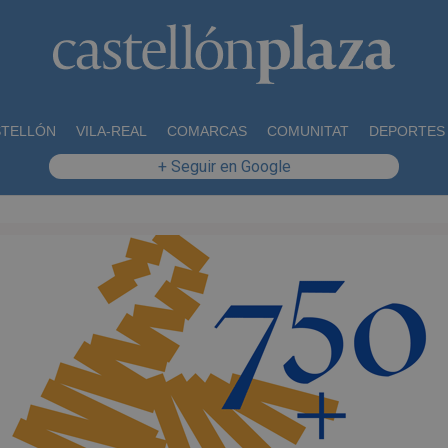
STELLÓN
VILA-REAL
COMARCAS
COMUNITAT
DEPORTES
+ Seguir en Google