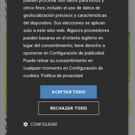
pueden procesar sus datos para estos y
Corepunk MMORPG
otros fines, incluido el uso de datos de
Un verdadero MMORPG de la vieja escuela
geolocalización precisos y características
¡Cómo los de antes, pero mejor!
del dispositivo. Sus elecciones se aplican
solo a este sitio web. Algunos proveedores
pueden basarse en el interés legítimo en
lugar del consentimiento; tiene derecho a
oponerse en
Configuración de publicidad
.
Puede retirar su consentimiento en
cualquier momento en
Configuración de
cookies
.
Política de privacidad
ACEPTAR TODO
RECHAZAR TODO
Viaja sin visado
CONFIGURAR
Los pasaportes que más puertas abren ¿está
el tuyo?