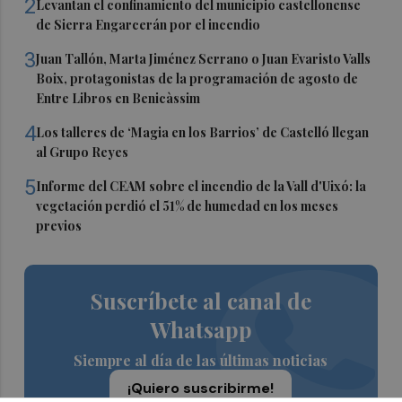
2
Levantan el confinamiento del municipio castellonense
de Sierra Engarcerán por el incendio
3
Juan Tallón, Marta Jiménez Serrano o Juan Evaristo Valls
Boix, protagonistas de la programación de agosto de
Entre Libros en Benicàssim
4
Los talleres de ‘Magia en los Barrios’ de Castelló llegan
al Grupo Reyes
5
Informe del CEAM sobre el incendio de la Vall d'Uixó: la
vegetación perdió el 51% de humedad en los meses
previos
Suscríbete al canal de
Whatsapp
Siempre al día de las últimas noticias
¡Quiero suscribirme!