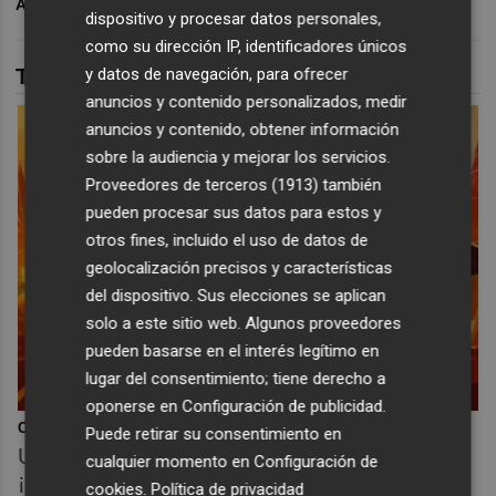
ARCHIVADO EN
VILLARREAL CF
dispositivo y procesar datos personales,
como su dirección IP, identificadores únicos
y datos de navegación, para ofrecer
TAMBIÉN TE PUEDE INTERESAR
anuncios y contenido personalizados, medir
anuncios y contenido, obtener información
sobre la audiencia y mejorar los servicios.
Proveedores de terceros (1913)
también
pueden procesar sus datos para estos y
otros fines, incluido el uso de datos de
geolocalización precisos y características
del dispositivo. Sus elecciones se aplican
solo a este sitio web. Algunos proveedores
pueden basarse en el interés legítimo en
lugar del consentimiento; tiene derecho a
oponerse en
Configuración de publicidad
.
Corepunk MMORPG
Puede retirar su consentimiento en
Un verdadero MMORPG de la vieja escuela
cualquier momento en
Configuración de
¡Cómo los de antes, pero mejor!
cookies
.
Política de privacidad