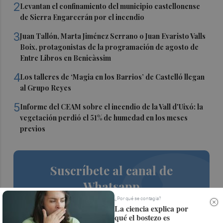
2
Levantan el confinamiento del municipio castellonense
de Sierra Engarcerán por el incendio
3
Juan Tallón, Marta Jiménez Serrano o Juan Evaristo Valls
Boix, protagonistas de la programación de agosto de
Entre Libros en Benicàssim
4
Los talleres de ‘Magia en los Barrios’ de Castelló llegan
al Grupo Reyes
5
Informe del CEAM sobre el incendio de la Vall d'Uixó: la
vegetación perdió el 51% de humedad en los meses
previos
Suscríbete al canal de
Whatsapp
¿Por qué se contagia?
Siempre al día de las últimas noticias
La ciencia explica por
qué el bostezo es
¡Quiero suscribirme!