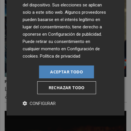
del dispositivo. Sus elecciones se aplican
solo a este sitio web. Algunos proveedores
pueden basarse en el interés legítimo en
lugar del consentimiento; tiene derecho a
oponerse en
Configuración de publicidad
.
Puede retirar su consentimiento en
cualquier momento en
Configuración de
cookies
.
Política de privacidad
ACEPTAR TODO
Pasaportes que abren puertas
RECHAZAR TODO
Los pasaportes más poderosos del mundo,
¿está el tuyo?
CONFIGURAR