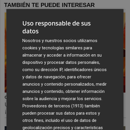
TAMBIÉN TE PUEDE INTERESAR
Uso responsable de sus
datos
Nosotros y nuestros socios utilizamos
cookies y tecnologías similares para
almacenar y acceder a información en su
dispositivo y procesar datos personales,
como su dirección IP, identificadores únicos
y datos de navegación, para ofrecer
anuncios y contenido personalizados, medir
anuncios y contenido, obtener información
Corepunk MMORPG
sobre la audiencia y mejorar los servicios.
Un verdadero MMORPG de la vieja escuela
Proveedores de terceros (1913)
también
¡Cómo los de antes, pero mejor!
pueden procesar sus datos para estos y
otros fines, incluido el uso de datos de
geolocalización precisos y características