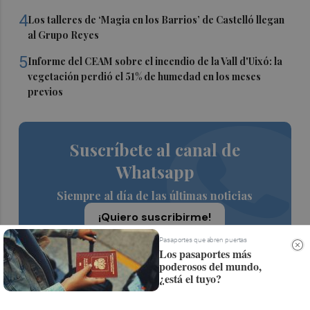
4
Los talleres de ‘Magia en los Barrios’ de Castelló llegan
al Grupo Reyes
5
Informe del CEAM sobre el incendio de la Vall d'Uixó: la
vegetación perdió el 51% de humedad en los meses
previos
Suscríbete al canal de
Whatsapp
Siempre al día de las últimas noticias
¡Quiero suscribirme!
Pasaportes que abren puertas
Los pasaportes más
poderosos del mundo,
¿está el tuyo?