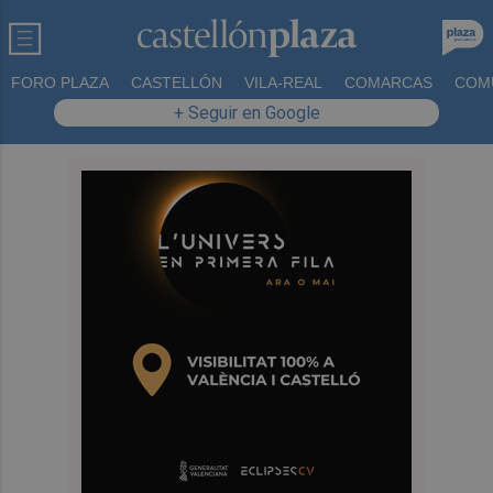
FORO PLAZA
CASTELLÓN
VILA-REAL
COMARCAS
COM
+ Seguir en Google