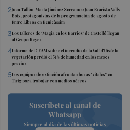
2
Juan Tallón, Marta Jiménez Serrano o Juan Evaristo Valls
Boix, protagonistas de la programación de agosto de
Entre Libros en Benicàssim
3
Los talleres de ‘Magia en los Barrios’ de Castelló llegan
al Grupo Reyes
4
Informe del CEAM sobre el incendio de la Vall d'Uixó: la
vegetación perdió el 51% de humedad en los meses
previos
5
Los equipos de extinción afrontan horas "vitales" en
Tírig para trabajar con medios aéreos
Suscríbete al canal de
Whatsapp
Siempre al día de las últimas noticias