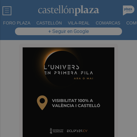
FORO PLAZA
CASTELLÓN
VILA-REAL
COMARCAS
COM
+ Seguir en Google