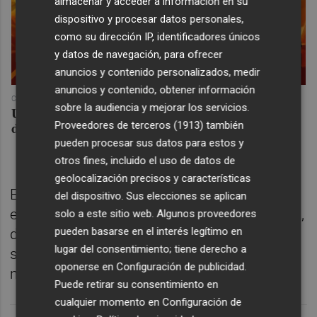
almacenar y acceder a información en su
dispositivo y procesar datos personales,
como su dirección IP, identificadores únicos
y datos de navegación, para ofrecer
anuncios y contenido personalizados, medir
anuncios y contenido, obtener información
COREPUNK MMORPG
sobre la audiencia y mejorar los servicios.
Un verdadero MMORPG de la vieja escuela ¡Cómo los
de antes, pero mejor!
Proveedores de terceros (1913)
también
pueden procesar sus datos para estos y
otros fines, incluido el uso de datos de
geolocalización precisos y características
El técnico
Pablo Hernández
también confía
del dispositivo. Sus elecciones se aplican
en poder contar de inicio con
Álex Calatrava
,
solo a este sitio web. Algunos proveedores
pueden basarse en el interés legítimo en
después de que el mediapunta catalán fuera
lugar del consentimiento; tiene derecho a
suplente en
Valladolid
tras arrastrar
oponerse en
Configuración de publicidad
.
molestias físicas la semana pasada.
Puede retirar su consentimiento en
cualquier momento en
Configuración de