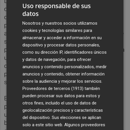
Los de
Alessio Lisci
, que llegan a este
Uso responsable de sus
choque en plena pelea por el ascenso
datos
directo, ganaron a los albinegros en la
Nosotros y nuestros socios utilizamos
primera vuelta explotando el contragolpe
cookies y tecnologías similares para
ante un Castellón muy vulnerable atrás. Este
almacenar y acceder a información en su
sábado, el planteamiento de los burgaleses
dispositivo y procesar datos personales,
podría ser parecido, aunque Plat no descarta
como su dirección IP, identificadores únicos
un plan B. “Esperamos que nos jueguen
y datos de navegación, para ofrecer
directo o en bloque bajo y estamos
anuncios y contenido personalizados, medir
preparados para afrontar ambas
anuncios y contenido, obtener información
sobre la audiencia y mejorar los servicios.
situaciones”, ha señalado.
Proveedores de terceros (1913)
también
pueden procesar sus datos para estos y
El entrenador del Castellón no ha dado
otros fines, incluido el uso de datos de
pistas sobre el modelo de juego que va a
geolocalización precisos y características
utilizar, aunque ha dejado entrever que la
del dispositivo. Sus elecciones se aplican
baja de
Daijiro Chirino
no condicionará su
solo a este sitio web. Algunos proveedores