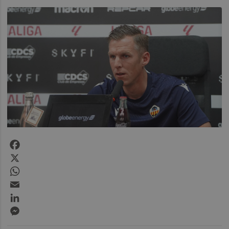
Facebook
X
WhatsApp
Email
LinkedIn
Messenger