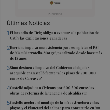
Últimas Noticias
1
El incendio de Tírig obliga a evacuar a la población de
Catí y las explotaciones ganaderas
2
Burriana impulsa una asistencia para completar el PAI
de "Camí Serratella-Marge", paralizado desde hace más
de 15 años
3
Simó destaca el impulso del Gobierno al alquiler
asequible en Castelló frente "a los pisos de 200.000
euros de Carrasco"
4
Castelló adjudica a Civicons por 600.500 euros las
obras de reforma de la tenencia de alcaldía sur
5
Castelló acelera el montaje de la infraestructura en las
playas y el Planetari del eclipse para convertirlo en "un