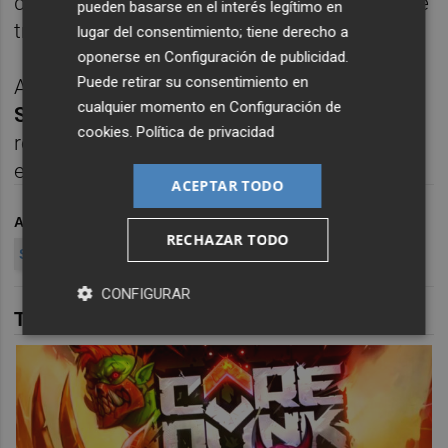
dibujo, pudiendo jugar “tanto con defensa de
pueden basarse en el interés legítimo en
tres como de cuatro”.
lugar del consentimiento; tiene derecho a
oponerse en
Configuración de publicidad
.
Puede retirar su consentimiento en
Además, ha confirmado que los lesionados
cualquier momento en
Configuración de
Salva Ruiz
y
Brian Cipenga
ya están
cookies
.
Política de privacidad
recuperados y que estarán a su disposición
en Anduva.
ACEPTAR TODO
ARCHIVADO EN
CD CASTELLON
FÚTBOL
RECHAZAR TODO
SEGUNDA DIVISION
JOHAN PLAT
CONFIGURAR
TAMBIÉN TE PUEDE INTERESAR