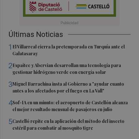
Últimas Noticias
1
El Villarreal cierra la pretemporada en Turquía ante el
Galatasaray
2
Espaitec y Abervian desarrollan una tecnología para
gestionar hidrógeno verde con energía solar
3
Miguel Barrachina insta al Gobierno a "ayudar cuanto
antes a los afectados por el fuego en La Vall"
4
Sof-IA en un minuto: el aeropuerto de Castellón alcanza
el mejor resultado mensual de pasajeros en julio
5
Castelló repite en la aplicación del método del insecto
estéril para combatir al mosquito tigre