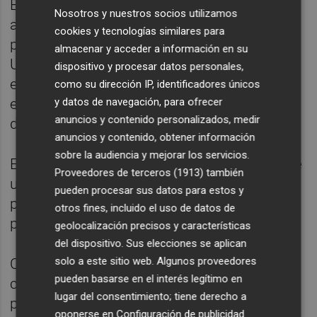
Europa. El conjunto alemán ocupa
Nosotros y nuestros socios utilizamos
actualmente la 20ª posición, dentro de los
cookies y tecnologías similares para
puestos de repechaje, con nueve puntos.
almacenar y acceder a información en su
Una posición relativamente cómoda, pero
dispositivo y procesar datos personales,
engañosa: una derrota podría sacarlos de
como su dirección IP, identificadores únicos
y datos de navegación, para ofrecer
esa zona, por lo que está en juego el trabajo
anuncios y contenido personalizados, medir
de toda una media temporada.
anuncios y contenido, obtener información
sobre la audiencia y mejorar los servicios.
En la Bundesliga, el Leverkusen también vive
Proveedores de terceros (1913)
también
un momento tranquilo. Es sexto con 32
pueden procesar sus datos para estos y
puntos, lejos del liderato del Bayern (50),
otros fines, incluido el uso de datos de
pero instalado en puestos europeos.
geolocalización precisos y características
del dispositivo. Sus elecciones se aplican
solo a este sitio web. Algunos proveedores
Con este contexto, el partido se presenta
pueden basarse en el interés legítimo en
como una final para los alemanes y una
lugar del consentimiento; tiene derecho a
prueba de carácter para el Villarreal, que
oponerse en
Configuración de publicidad
.