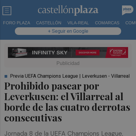
FORO PLAZA
CASTELLÓN
VILA-REAL
COMARCAS
COM
+ Seguir en Google
Previa UEFA Champions League | Leverkusen - Villarreal
Prohibido pasear por
Leverkusen: el Villarreal al
borde de las cuatro derrotas
consecutivas
Jornada 8 de la UEFA Champions League,