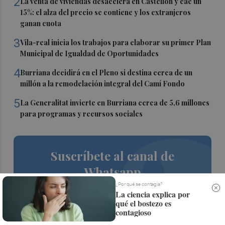
2
La venta de viviendas desacelera en Castellón y cae un
15%: el alza del precio se contiene y los extranjeros
ganan cuota
3
Vila-real inicia los trabajos para elaborar su primer Plan
Municipal de Igualdad de Oportunidades
4
Burriana decidirá en el Pleno si destina cerca de un
millón a la remodelación integral del Camí Fondo
5
La Generalitat invierte en Burriana cerca de 5,6 millones
para programas y recursos sociales
Suscríbete al canal de
Whatsapp
¿Por qué se contagia?
Siempre al día de las últimas noticias
La ciencia explica por
qué el bostezo es
¡Quiero suscribirme!
contagioso