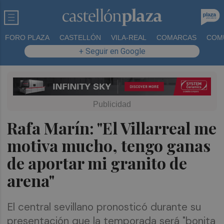
FORO PLAZA
CASTELLÓN
VILA-REAL
COMARCAS
COM
+ Seguir en Google
Rafa Marín: "El Villarreal me
motiva mucho, tengo ganas
de aportar mi granito de
arena"
El central sevillano pronosticó durante su
presentación que la temporada será "bonita