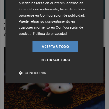
pueden basarse en el interés legítimo en
lugar del consentimiento; tiene derecho a
oponerse en
Configuración de publicidad
.
Puede retirar su consentimiento en
¿Por qué se contagia?
cualquier momento en
Configuración de
La ciencia explica por qué el bostezo es
cookies
.
Política de privacidad
contagioso
ACEPTAR TODO
RECHAZAR TODO
CONFIGURAR