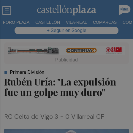
FORO PLAZA
CASTELLÓN
VILA-REAL
COMARCAS
COM
+ Seguir en Google
Primera División
Rubén Uría: "La expulsión
fue un golpe muy duro"
RC Celta de Vigo 3 - 0 Villarreal CF