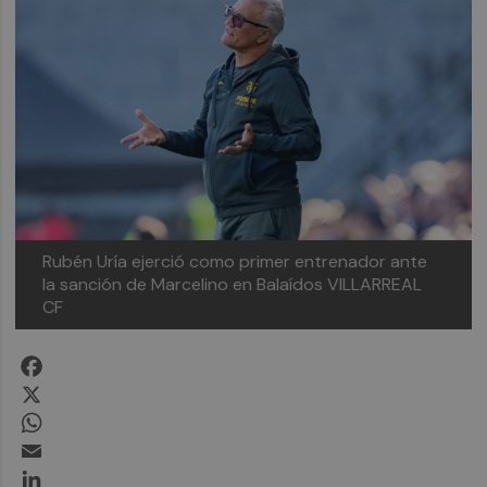
Rubén Uría ejerció como primer entrenador ante
la sanción de Marcelino en Balaídos
VILLARREAL
CF
Facebook
X
WhatsApp
Email
LinkedIn