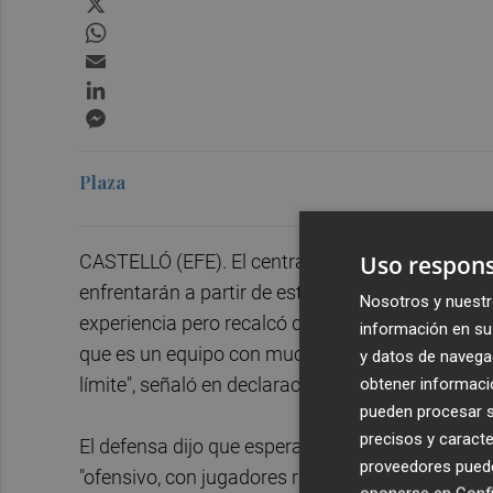
WhatsApp
Email
LinkedIn
Messenger
Plaza
Uso respons
CASTELLÓ (EFE). El central argentino del
Castel
enfrentarán a partir de este sábado en las semif
Nosotros y nuestr
experiencia pero recalcó que ellos han superad
información en su 
que es un equipo con mucha jerarquía y experi
y datos de navega
límite", señaló en declaraciones a los medios.
obtener informació
pueden procesar su
precisos y caracte
El defensa dijo que espera una eliminatoria simi
proveedores pueden
"ofensivo, con jugadores rápidos y potentes" y a