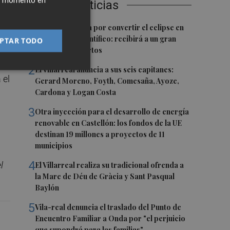
ier momento en
Últimas Noticias
1
Castelló apuesta por convertir el eclipse en
 y
un referente científico: recibirá a un gran
PTAR TODO
equipo de expertos
2
El Villarreal anuncia a sus seis capitanes:
 el
Gerard Moreno, Foyth, Comesaña, Ayoze,
Cardona y Logan Costa
3
Otra inyección para el desarrollo de energía
renovable en Castellón: los fondos de la UE
destinan 19 millones a proyectos de 11
municipios
4
l
El Villarreal realiza su tradicional ofrenda a
la Mare de Déu de Gràcia y Sant Pasqual
Baylón
5
Vila-real denuncia el traslado del Punto de
Encuentro Familiar a Onda por "el perjuicio
que supondrá para las familias"