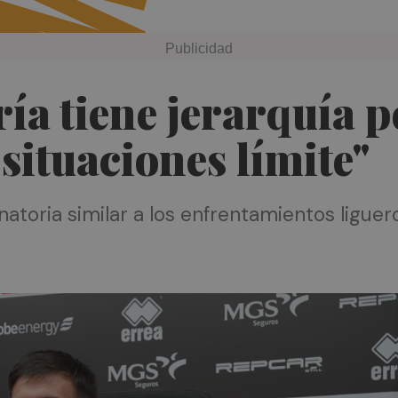
ría tiene jerarquía 
ituaciones límite"
natoria similar a los enfrentamientos liguer