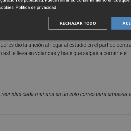
guración de publicidad
. Puede retirar su consentimiento en cualqu
ni un milímetro al rival", destacó.
cookies
.
Política de privacidad
 el técnico así lo decide, pidió al equipo que sea ambicioso
RECHAZAR TODO
ACE
 sábado "y después en Almería una semana después.
 les dio la afición al llegar al estadio en el partido contra
n así te lleva en volandas y hace que salgas a comerte el
, reunidas cada ma
ñana en un solo correo para empezar e