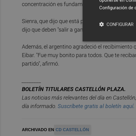
oponerse en
Confi
concentración es fundamental y no le puedes dar 
Configuración de 
Sienra, que dijo que está preparado para jugar si
CONFIGURAR
dijo que deben "salir a ganar en Castalia" este
Además, el argentino agradeció el recibimiento que
Eibar. "Fue muy bonito para todos. Que te reciba
partido", afirmó.
________
BOLET
Í
N TITULARES CASTELL
ÓN PLAZA.
Las noticias má
s relevantes del d
í
a en Castelló
n
d
í
a informado.
Suscríbete gratis al boletín aquí.
ARCHIVADO EN
CD CASTELLÓN