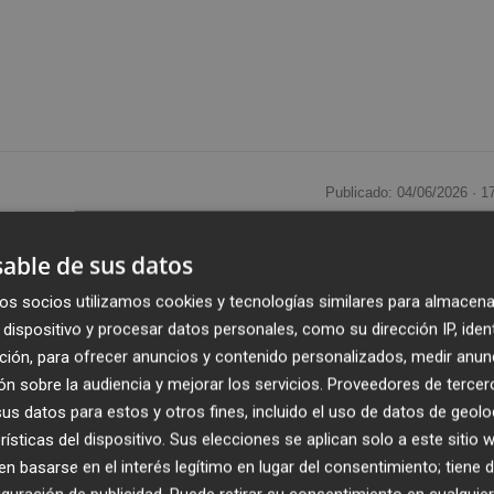
Publicado: 04/06/2026 ·
1
able de sus datos
lón
,
Agustín Sienra
, aseguró que el
Almería
, al que se
inales por el ascenso a Primera División, es un equipo con
os socios utilizamos cookies y tecnologías similares para almacena
o situaciones sin margen de error esta campaña. "Sabemo
dispositivo y procesar datos personales, como su dirección IP, iden
encia, pero nosotros también hemos superado situaciones
ción, para ofrecer anuncios y contenido personalizados, medir anun
n sobre la audiencia y mejorar los servicios.
Proveedores de tercer
s datos para estos y otros fines, incluido el uso de datos de geolo
rísticas del dispositivo. Sus elecciones se aplican solo a este sitio
lar a los enfrentamientos ligueros, ante un conjunto
 basarse en el interés legítimo en lugar del consentimiento; tiene 
firmó que se puede decidir por pequeños detalles. "La