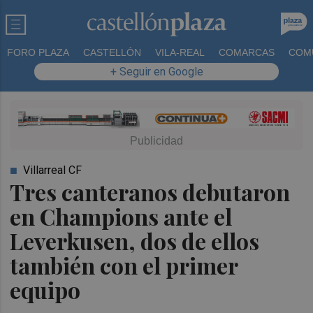
FORO PLAZA
CASTELLÓN
VILA-REAL
COMARCAS
COM
+ Seguir en Google
Villarreal CF
Tres canteranos debutaron
en Champions ante el
Leverkusen, dos de ellos
también con el primer
equipo