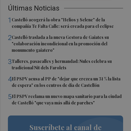
Últimas Noticias
1
Castelló acogerá la obra "Helios y Selene" de la
compañía Te Falta Calle: será creada para el eclipse
2
Castelló traslada a la nueva Gestora de Gaiates su
"colaboración incondicional en la promoción del
monumento gaiatero"
3
Talleres, pasacalles y hermandad: Nules celebra su
tradicional Nit dels Farolets
4
El PSPV acusa al PP de "dejar que crezca un 31 % la lista
de espera" en los centros de día de Castellón
5
El PSPV reclama un nuevo mapa sanitario para la ciudad
de Castelló "que vaya más allá de parches"
Suscríbete al canal de