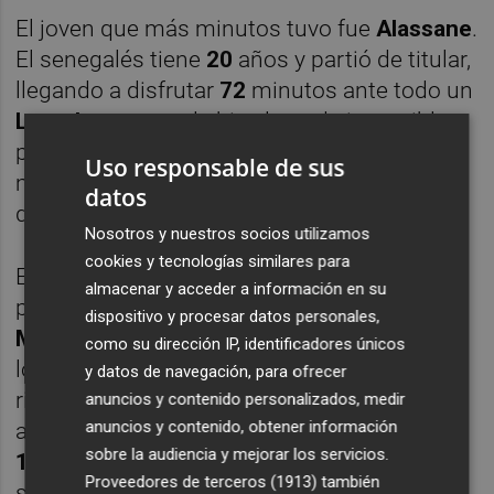
El joven que más minutos tuvo fue
Alassane
.
El senegalés tiene
20
años y partió de titular,
llegando a disfrutar
72
minutos ante todo un
Leverkusen
, que le hizo la tarde imposible,
pero obteniendo un
7
de valoración, la nota
Uso responsable de sus
más alta otorgada por la web de análisis
datos
deportivo
Sofascore
.
Nosotros y nuestros socios utilizamos
cookies y tecnologías similares para
El único canterano que había jugado
almacenar y acceder a información en su
previamente un partido a las órdenes de
dispositivo y procesar datos personales,
Marcelino
fue
Hugo López
, el más joven de
como su dirección IP, identificadores únicos
los tres, con tan solo
18
años. El español
y datos de navegación, para ofrecer
rindió de extremo izquierdo por primera vez
anuncios y contenido personalizados, medir
anuncios y contenido, obtener información
ante el
Lucena
, en Copa, con unos escasos
sobre la audiencia y mejorar los servicios.
13
minutos, pero bien amortizados, ya que
Proveedores de terceros (1913)
también
sumó una asistencia. En el siguiente partido,