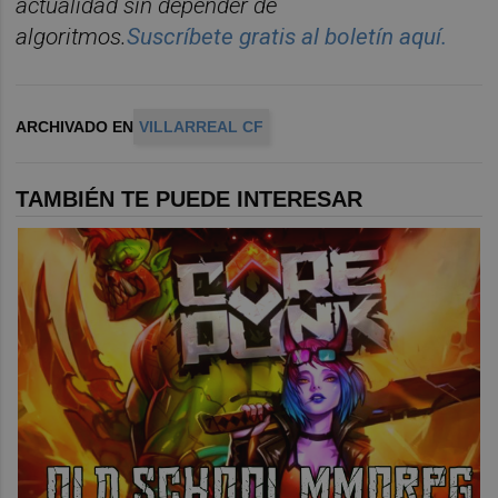
actualidad sin depender de
algoritmos.
Suscr
í
bete
gratis al bolet
í
n aqu
í.
ARCHIVADO EN
VILLARREAL CF
TAMBIÉN TE PUEDE INTERESAR