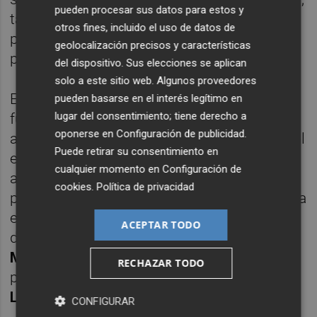
pueden procesar sus datos para estos y
también de
Copa del Rey
ante el
Antoniano
,
otros fines, incluido el uso de datos de
pudo disputar
67
minutos de titularidad, y la
geolocalización precisos y características
pasada noche otros
45
en
Champions
.
del dispositivo. Sus elecciones se aplican
solo a este sitio web. Algunos proveedores
El último de los tres en hacer su gran debut
pueden basarse en el interés legítimo en
lugar del consentimiento; tiene derecho a
fue
Daniel Budesca
, quien sustituyó a un
oponerse en
Configuración de publicidad
.
apagado
Pépé
en los últimos
23
minutos del
Puede retirar su consentimiento en
encuentro. El joven español, de tan solo
19
cualquier momento en
Configuración de
años, tampoco había sido convocado
cookies
.
Política de privacidad
previamente por
García Toral
, pero fue la bala
en la recámara para ese lateral derecho,
ACEPTAR TODO
dando algo de oxígeno a un cansado
Mouriño
y a un
Pau Navarro
que hizo lo que
RECHAZAR TODO
pudo ante la banda izquierda del
Bayer
Leverkusen
.
CONFIGURAR