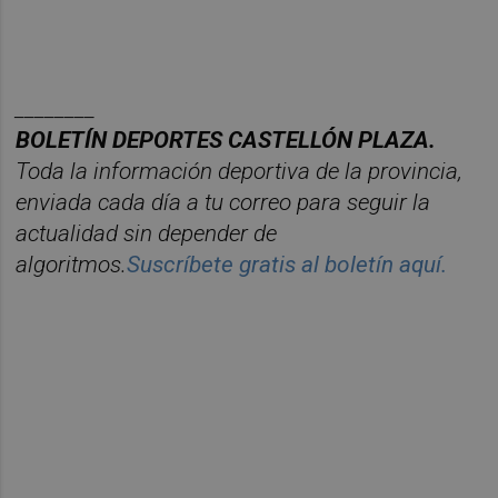
________
BOLET
Í
N DEPORTES CASTELL
ÓN PLAZA.
Toda la información deportiva de la provincia,
enviada cada d
í
a a tu correo para seguir la
actualidad sin depender de
algoritmos.
Suscr
í
bete
gratis al bolet
í
n aqu
í.