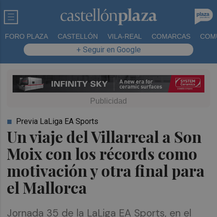
FORO PLAZA
CASTELLÓN
VILA-REAL
COMARCAS
COM
+ Seguir en Google
Previa LaLiga EA Sports
Un viaje del Villarreal a Son
Moix con los récords como
motivación y otra final para
el Mallorca
Jornada 35 de la LaLiga EA Sports, en el