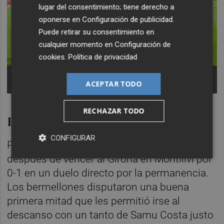
lugar del consentimiento; tiene derecho a
oponerse en
Configuración de publicidad
.
Puede retirar su consentimiento en
cualquier momento en
Configuración de
cookies
.
Política de privacidad
Jugadores del Mallorca celebran el gol en Montilivi.
-
Foto: LALIGA
ACEPTAR TODO
RECHAZAR TODO
Buena dinámica, mucha necesidad
CONFIGURAR
Por su parte, el Mallorca llega al encuentro
después de vencer al Girona en Montilivi por
0-1 en un duelo directo por la permanencia.
Los bermellones disputaron una buena
primera mitad que les permitió irse al
descanso con un tanto de Samu Costa justo