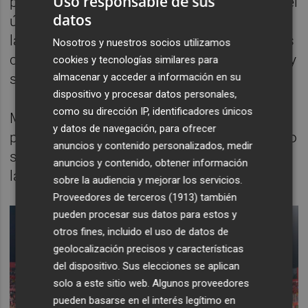
Uso responsable de sus
pesar de la cómoda posición del equipo en el
datos
último tramo de competición y sin importar
la situación de futuros rivales en situaciones
Nosotros y nuestros socios utilizamos
comprometidas como fueron los 'granotas' y
cookies y tecnologías similares para
serán Mallorca y Sevilla.
almacenar y acceder a información en su
dispositivo y procesar datos personales,
como su dirección IP, identificadores únicos
Marcelino García contará con toda la
y datos de navegación, para ofrecer
plantilla, a excepción de
Logan Costa
, que no
anuncios y contenido personalizados, medir
se entrenó el jueves, y los lesionados de
anuncios y contenido, obtener información
larga duración Foyth y Cabanes.
sobre la audiencia y mejorar los servicios.
Proveedores de terceros (1913)
también
pueden procesar sus datos para estos y
otros fines, incluido el uso de datos de
geolocalización precisos y características
del dispositivo. Sus elecciones se aplican
solo a este sitio web. Algunos proveedores
pueden basarse en el interés legítimo en