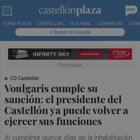
FORO PLAZA
CASTELLÓN
VILA-REAL
COMARCAS
COM
+ Seguir en Google
CD Castellón
Voulgaris cumple su
sanción: el presidente del
Castellón ya puede volver a
ejercer sus funciones
Al cumplirse quince días de la inhabilitación