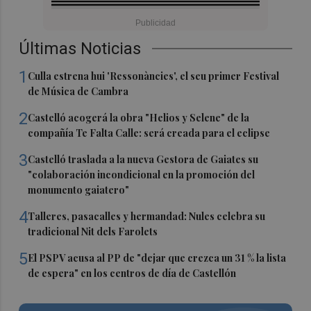
Últimas Noticias
1
Culla estrena hui 'Ressonàncies', el seu primer Festival
de Música de Cambra
2
Castelló acogerá la obra "Helios y Selene" de la
compañía Te Falta Calle: será creada para el eclipse
3
Castelló traslada a la nueva Gestora de Gaiates su
"colaboración incondicional en la promoción del
monumento gaiatero"
4
Talleres, pasacalles y hermandad: Nules celebra su
tradicional Nit dels Farolets
5
El PSPV acusa al PP de "dejar que crezca un 31 % la lista
de espera" en los centros de día de Castellón