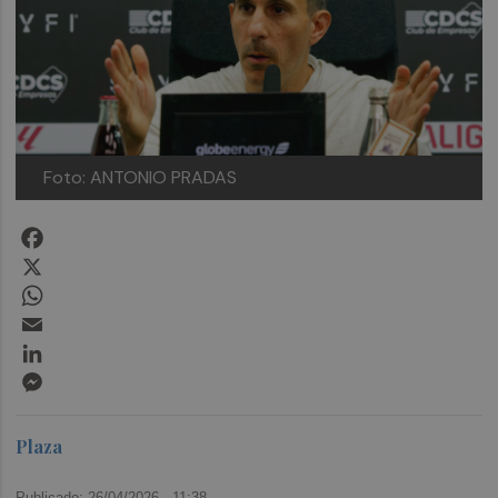
Foto: ANTONIO PRADAS
Facebook
X
WhatsApp
Email
LinkedIn
Messenger
Plaza
Publicado: 26/04/2026 ·
11:38