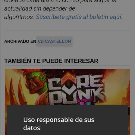
enviada cada d
í
a a tu correo para seguir la
actualidad sin depender de
algoritmos.
Suscr
í
bete
gratis al
bolet
í
n
aqu
í
.
ARCHIVADO EN
CD CASTELLÓN
TAMBIÉN TE PUEDE INTERESAR
Uso responsable de sus
datos