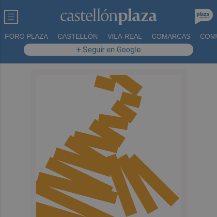
FORO PLAZA
CASTELLÓN
VILA-REAL
COMARCAS
COM
+ Seguir en Google