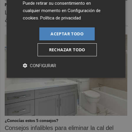
Puede retirar su consentimiento en
Pasaportes que abren puertas
cualquier momento en
Configuración de
Los pasaportes más poderosos del mundo,
cookies
.
Política de privacidad
¿está el tuyo?
ACEPTAR TODO
RECHAZAR TODO
CONFIGURAR
¿Conocías estos 5 consejos?
Consejos infalibles para eliminar la cal del