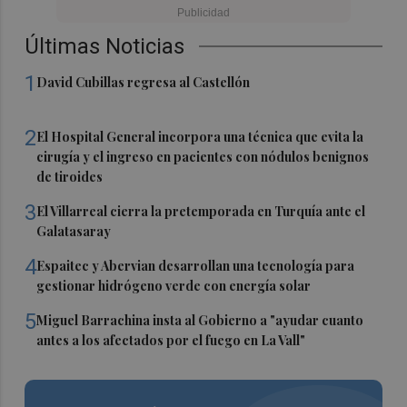
Últimas Noticias
1
David Cubillas regresa al Castellón
2
El Hospital General incorpora una técnica que evita la
cirugía y el ingreso en pacientes con nódulos benignos
de tiroides
3
El Villarreal cierra la pretemporada en Turquía ante el
Galatasaray
4
Espaitec y Abervian desarrollan una tecnología para
gestionar hidrógeno verde con energía solar
5
Miguel Barrachina insta al Gobierno a "ayudar cuanto
antes a los afectados por el fuego en La Vall"