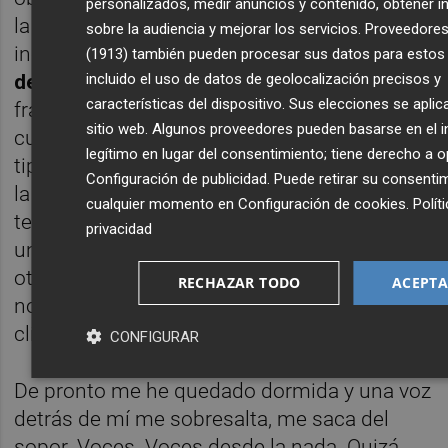
personalizados, medir anuncios y contenido, obtener 
la cura. “Casi toda la escritura es
sobre la audiencia y mejorar los servicios.
Proveedores
inconsciente ⸺apunta la
Premio Princesa
(1913)
también pueden procesar sus datos para estos y
incluido el uso de datos de geolocalización precisos y
de Asturias
⸺ . No sé de dónde salen las
características del dispositivo. Sus elecciones se aplic
frases. Cuando va bien sé menos que
sitio web. Algunos proveedores pueden basarse en el i
cuando va mal”. Igualmente, las terapias de
legítimo en lugar del consentimiento; tiene derecho a 
tipo psicoanalítico no entran en el molde de
Configuración de publicidad
. Puede retirar su consenti
la replicabilidad científica. No hay un solo
cualquier momento en
Configuración de cookies
.
Polít
terapeuta que dialogue como otro o como
privacidad
un algoritmo, que se pueda poner al lado de
otro para entresacar cifras o escalas. Por eso
RECHAZAR TODO
ACEPTA
no pasan del aprobado en los ensayos
clínicos.
CONFIGURAR
De pronto me he quedado dormida y una voz
detrás de mí me sobresalta, me saca del
sopor. Voces. Voces desde la nada. Quizá