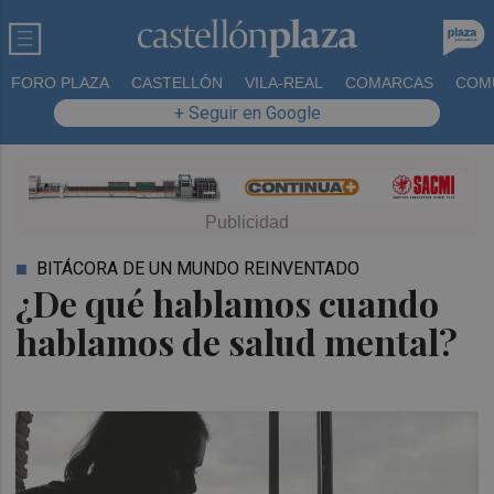
FORO PLAZA
CASTELLÓN
VILA-REAL
COMARCAS
COM
+ Seguir en Google
BITÁCORA DE UN MUNDO REINVENTADO
¿De qué hablamos cuando
hablamos de salud mental?