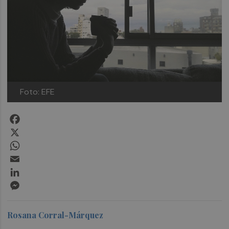
Foto: EFE
Facebook
X
WhatsApp
Email
LinkedIn
Messenger
Rosana Corral-Márquez