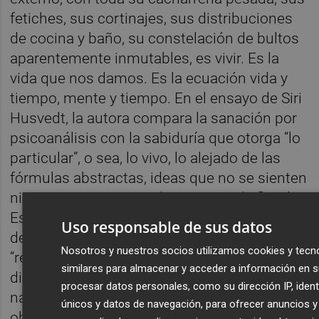
fetiches, sus cortinajes, sus distribuciones
de cocina y baño, su constelación de bultos
aparentemente inmutables, es vivir. Es la
vida que nos damos. Es la ecuación vida y
tiempo, mente y tiempo. En el ensayo de Siri
Husvedt, la autora compara la sanación por
psicoanálisis con la sabiduría que otorga “lo
particular”, o sea, lo vivo, lo alejado de las
fórmulas abstractas, ideas que no se sienten
ni viven. Lo equipara a la escritura de ficción.
Es el conocimiento al que se accede a través
Uso responsable de sus datos
del detalle, de una forma de hablar
Nosotros y nuestros socios utilizamos cookies y tecn
“repetitiva, indirecta, especulativa, incluso
similares para almacenar y acceder a información en su
disparatada”. El reino de lo particular, donde
procesar datos personales, como su dirección IP, ident
nadie podría explicar con precisión cómo ha
únicos y datos de navegación, para ofrecer anuncios 
obrado ese relevo, esa ligereza ganada tras