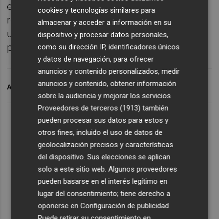
eventos será 100 por cien accesible y será
cookies y tecnologías similares para
respetuoso con el entorno y trabajará en ser
almacenar y acceder a información en su
un evento lo más sostenible posible
dispositivo y procesar datos personales,
promoviendo el reciclaje.
como su dirección IP, identificadores únicos
y datos de navegación, para ofrecer
anuncios y contenido personalizados, medir
anuncios y contenido, obtener información
ARCHIVADO EN
DESFICI ELECTRÒNIC
sobre la audiencia y mejorar los servicios.
Proveedores de terceros (1913)
también
pueden procesar sus datos para estos y
otros fines, incluido el uso de datos de
geolocalización precisos y características
del dispositivo. Sus elecciones se aplican
solo a este sitio web. Algunos proveedores
pueden basarse en el interés legítimo en
lugar del consentimiento; tiene derecho a
oponerse en
Configuración de publicidad
.
Puede retirar su consentimiento en