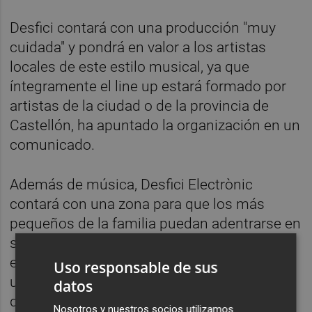
Desfici contará con una producción "muy
cuidada" y pondrá en valor a los artistas
locales de este estilo musical, ya que
íntegramente el line up estará formado por
artistas de la ciudad o de la provincia de
Castellón, ha apuntado la organización en un
comunicado.
Además de música, Desfici Electrònic
contará con una zona para que los más
pequeños de la familia puedan adentrarse en
su primer festival con actividades y talleres
enfocados a ellos. También dispondrá de
Uso responsable de sus
una zona con foodtrucks. Los espacios
datos
donde se lleve a cabo cada uno de los
Nosotros y nuestros socios utilizamos