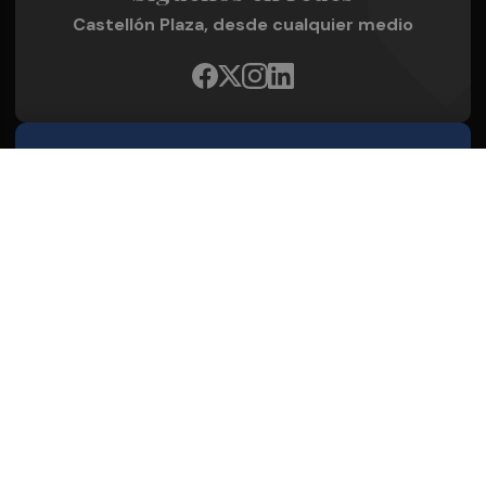
Castellón Plaza, desde cualquier medio
Quienes Somos
Conoce al grupo editorial
Conócenos
Publicidad
Contacto