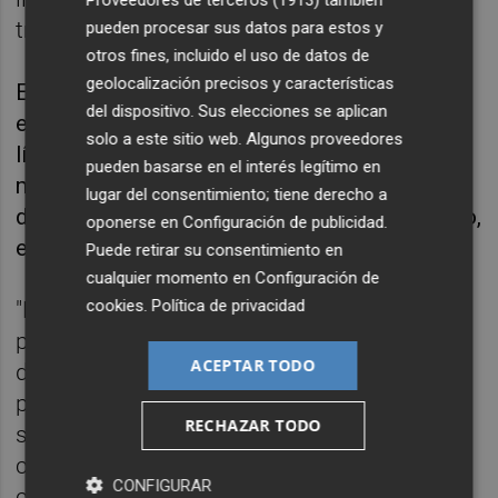
Proveedores de terceros (1913)
también
trabajadores.
pueden procesar sus datos para estos y
otros fines, incluido el uso de datos de
geolocalización precisos y características
En un mitin en Vitoria, ciudad en la que ha
del dispositivo. Sus elecciones se aplican
estado hoy Feijóo, ha dirigido sus críticas al
solo a este sitio web. Algunos proveedores
líder del PP, al que ha vuelto a acusar de
pueden basarse en el interés legítimo en
mentir "permanentemente", pero también ha
lugar del consentimiento; tiene derecho a
dedicado reproches a su socio en el Ejecutivo,
oponerse en
Configuración de publicidad
.
el PSOE.
Puede retirar su consentimiento en
cualquier momento en
Configuración de
cookies
.
Política de privacidad
"Nos decía el socio del Gobierno que no se
podía limitar el precio de la electricidad, nos
ACEPTAR TODO
decía que era inconstitucional, que no lo
permitía Europa, que no se podía actuar
RECHAZAR TODO
sobre los beneficios caídos del cielo", ha
continuado Díaz, para defender a
CONFIGURAR
continuación que gracias a la 'excepción