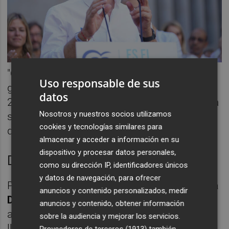
"Os voy a decir lo que necesitamos para un
Uso responsable de sus
gobierno estable y en solitario, necesitamos
datos
20 escaños", ha proclamado Feijóo, quien ha
Nosotros y nuestros socios utilizamos
subrayado que tienen ocho días para lograr
cookies y tecnologías similares para
que el voto no se disperse.
almacenar y acceder a información en su
dispositivo y procesar datos personales,
Díaz llama al voto trabajador
como su dirección IP, identificadores únicos
y datos de navegación, para ofrecer
Por su parte, la candidata de Sumar,
Yolanda
anuncios y contenido personalizados, medir
Díaz
, ha asegurado que si gobierna el PP "va
anuncios y contenido, obtener información
a provocar una recesión", por lo que ha
sobre la audiencia y mejorar los servicios.
llamado a la movilización de los