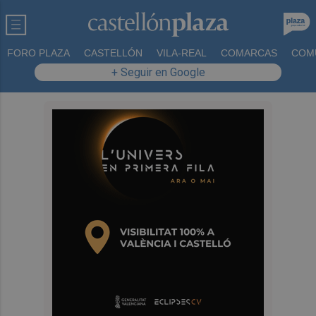
FORO PLAZA
CASTELLÓN
VILA-REAL
COMARCAS
COM
+ Seguir en Google