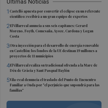
Últimas Noticias
1
Castelló apuesta por convertir el eclipse en un referente
científico: recibirá a un gran equipo de expertos
2
El Villarreal anuncia a sus seis capitanes: Gerard
Moreno, Foyth, Comesaña, Ayoze, Cardona y Logan
Costa
3
Otra inyección para el desarrollo de energía renovable
en Castellón: los fondos de la UE destinan 19 millones a
proyectos de 11 municipios
4
El Villarreal realiza su tradicional ofrenda a la Mare de
Déu de Gràcia y Sant Pasqual Baylón
5
Vila-real denuncia el traslado del Punto de Encuentro
Familiar a Onda por "el perjuicio que supondrá para las
familias"