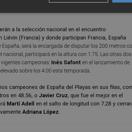
l que figura sexto con 72.40, y
Diego Casas
, que es sépti
derán a la selección nacional en el encuentro
n Liévin (Francia) y donde participan Francia, España
 España, será la encargada de disputar los 200 metros c
l nacional, participará en la altura con 1.75. Las otras dos
os vigentes campeonas:
Inés Safont
en el lanzamiento de
a elevado sobre los 4.00 esta temporada.
rios campeones de España del Playas en sus filas, co
tros en 48.56, o
Javier Cruz
, que fue el mejor en el
ará
Martí Adell
en el salto de longitud con 7.28 y cerrar
uevamente
Adriana López
.