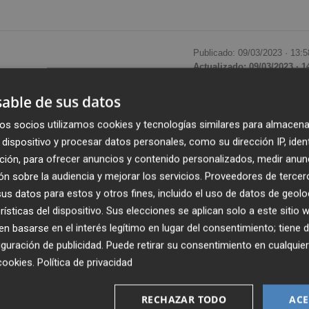
Publicado: 09/03/2023 ·
13:5
Actualizado: 09/03/2023 · 1
able de sus datos
evo fin de semana con hasta tres competiciones nacional
os socios utilizamos cookies y tecnologías similares para almacena
rán la camiseta de la selección española.
dispositivo y procesar datos personales, como su dirección IP, iden
ción, para ofrecer anuncios y contenido personalizados, medir anun
 internacionales en el Campeonato de Europa de
n sobre la audiencia y mejorar los servicios.
Proveedores de tercer
 (Portugal). Una de las protagonistas será la
s datos para estos y otros fines, incluido el uso de datos de geolo
lega con un sabor amargo del Campeonato de Europa de
rísticas del dispositivo. Sus elecciones se aplican solo a este sitio
ción y buscará resarcirse en este evento internacional
 basarse en el interés legítimo en lugar del consentimiento; tiene 
 temporada gracias a sus 18.27.
guración de publicidad
. Puede retirar su consentimiento en cualqu
cookies
.
Política de privacidad
 sub23
Miguel Gómez
en la misma prueba gracias a su
RECHAZAR TODO
ACE
ampeonato también estará el olímpico
Javier