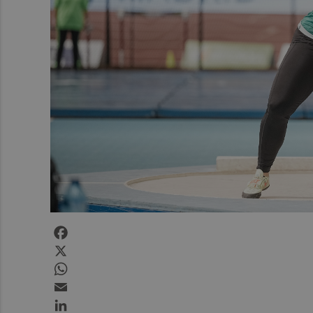
Facebook
X
WhatsApp
Email
LinkedIn