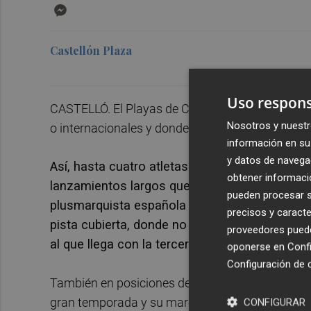
Messenger
Castellón Plaza
Uso respons
CASTELLÓ. El Playas de Castellón afronta un nu
Nosotros y nuestr
o internacionales y donde hasta 11 atletas vesti
información en su 
y datos de navega
Así, hasta cuatro atletas de la entidad serán
obtener informació
lanzamientos largos que tendrá lugar en Leiria
pueden procesar su
plusmarquista española
Belén Toimil
, que l
precisos y caracte
pista cubierta, donde no tuvo una buena actua
proveedores pueden
al que llega con la tercera mejor marca de la
oponerse en
Confi
Configuración de 
También en posiciones de podio teórico llega el
gran temporada y su marca de 19.24. En este c
CONFIGURAR