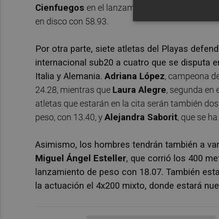
Cienfuegos
en el lanzamiento de martillo, en e
en disco con 58.93.
Por otra parte, siete atletas del Playas defen
internacional sub20 a cuatro que se disputa e
Italia y Alemania.
Adriana López
, campeona de
24.28, mientras que
Laura Alegre
, segunda en e
atletas que estarán en la cita serán también d
peso, con 13.40, y
Alejandra Saborit
, que se h
Asimismo, los hombres tendrán también a va
Miguel Ángel Esteller
, que corrió los 400 me
lanzamiento de peso con 18.07. También est
la actuación el 4x200 mixto, donde estará n