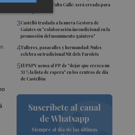
mo
la compañía Te Falta Calle: será creada para
el eclipse
3
Castelló traslada a la nueva Gestora de
Gaiates su "colaboración incondicional en la
promoción del monumento gaiatero"
on
4
Talleres, pasacalles y hermandad: Nules
celebra su tradicional Nit dels Farolets
5
El PSPV acusa al PP de "dejar que crezca un
31 % la lista de espera" en los centros de día
de Castellón
mo
Suscríbete al canal
á
de Whatsapp
Siempre al día de las últimas