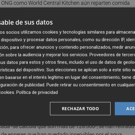
as ONG como World Central Kitchen aún reparten comida
s de raciones.
able de sus datos
spaña sostiene que lleva movilizados 16.600 millones de
os socios utilizamos cookies y tecnologías similares para almacena
as directas abonados, mientras que la Generalitat afirma
dispositivo y procesar datos personales, como su dirección IP, iden
yen 854 de ayudas a fondo perdido pagadas, y acusa al
ción, para ofrecer anuncios y contenido personalizados, medir anun
intereses, lo que este niega.
n sobre la audiencia y mejorar los servicios.
Proveedores de tercer
s datos para estos y otros fines, incluido el uso de datos de geolo
as
rísticas del dispositivo. Sus elecciones se aplican solo a este sitio
 basarse en el interés legítimo en lugar del consentimiento; tiene 
tender dos meses después de la catástrofe que afectó a 
guración de publicidad
. Puede retirar su consentimiento en cualqu
es el de las campas donde se apilaron decenas de miles d
cookies
.
Política de privacidad
ese a que muchas están cerca de núcleos urbanos y ha hab
RECHAZAR TODO
ACE
ada -se calcula que son más de 128.000-, se han retirado
e enseres que han quedado inservibles por el agua.