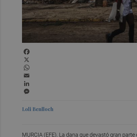
Facebook
X
WhatsApp
Email
LinkedIn
Messenger
Loli Benlloch
MURCIA (EFE). La dana que devastó gran parte d