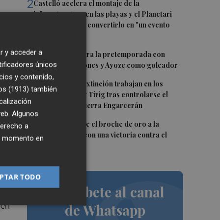
2
Castelló acelera el montaje de la
infraestructura en las playas y el Planetari
del eclipse para convertirlo en "un evento
histórico"
r y acceder a
3
El Villarreal cierra la pretemporada con
tificadores únicos
buenas sensaciones y Ayoze como goleador
cios y contenido,
4
Los medios de extinción trabajan en los
os (1913)
también
frentes de Catí y Tírig tras controlarse el
calización
incendio de la Sierra Engarcerán
 web. Algunos
5
El Villarreal pone el broche de oro a la
derecho a
pretemporada con una victoria contra el
una
ier momento en
Galatasaray
e
ido
PTAR TODO
Suscríbete al canal
 en
de Whatsapp