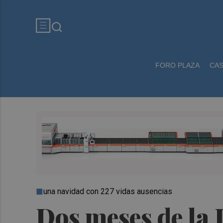
FORO PLAZA
CA
una navidad con 227 vidas ausencias
Dos meses de la 