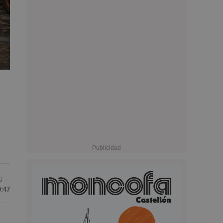
6
9:47