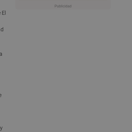
 El
ad
la
e
 y