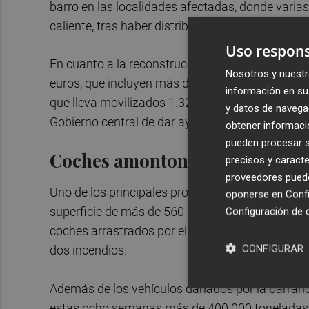
barro en las localidades afectadas, donde vari
caliente, tras haber distribuido más de 5 millone
Uso respons
En cuanto a la reconstrucción, el Gobierno de E
Nosotros y nuestr
euros, que incluyen más de 900 millones en ayud
información en su 
que lleva movilizados 1.324 millones, que inclu
y datos de navega
Gobierno central de dar ayudas a devolver y con 
obtener informació
pueden procesar su
Coches amontonados en camp
precisos y caracte
proveedores pueden
Uno de los principales problemas que hay que a
oponerse en
Confi
superficie de más de 560 kilómetros cuadrados 
Configuración de 
coches arrastrados por el agua y allí siguen, p
CONFIGURAR
dos incendios.
Además de los vehículos dañados por la barranc
estas ocho semanas más de 400.000 toneladas d