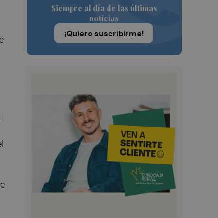
Siempre al día de las últimas
noticias
¡Quiero suscribirme!
se
d
el
se