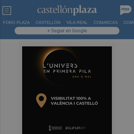
FORO PLAZA
CASTELLÓN
VILA-REAL
COMARCAS
COM
+ Seguir en Google