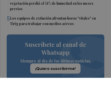
vegetación perdió el 51% de humedad en los meses
previos
5
Los equipos de extinción afrontan horas "vitales" en
Tírig para trabajar con medios aéreos
Suscríbete al canal de
Whatsapp
Siempre al día de las últimas noticias
¡Quiero suscribirme!