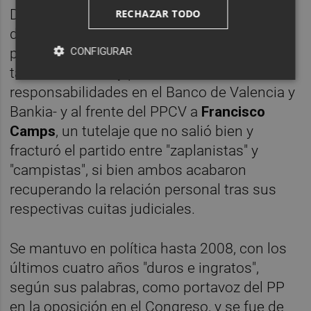
Designó como su sucesor en la presidencia
RECHAZAR TODO
del Consell a
José Luis Olivas
-condenado
CONFIGURAR
por falsedad documental y procesado
también en Erial y por anteriores
responsabilidades en el Banco de Valencia y
Bankia- y al frente del PPCV a
Francisco
Camps
, un tutelaje que no salió bien y
fracturó el partido entre "zaplanistas" y
"campistas", si bien ambos acabaron
recuperando la relación personal tras sus
respectivas cuitas judiciales.
Se mantuvo en política hasta 2008, con los
últimos cuatro años "duros e ingratos",
según sus palabras, como portavoz del PP
en la oposición en el Congreso, y se fue de