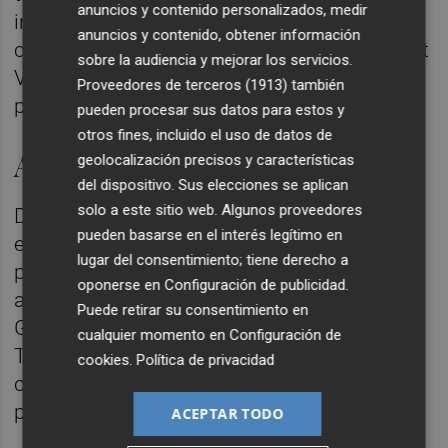
anuncios y contenido personalizados, medir
irregularidad por la oposición la interpretaba
anuncios y contenido, obtener información
como un ataque al progreso de la Comunitat
sobre la audiencia y mejorar los servicios.
Valenciana y la respondía con un "nunca
Proveedores de terceros (1913)
también
podrán demostrar nada".
pueden procesar sus datos para estos y
otros fines, incluido el uso de datos de
Ambicioso y rápido
geolocalización precisos y características
del dispositivo. Sus elecciones se aplican
solo a este sitio web. Algunos proveedores
Decía Julio Iglesias de Zaplana también que
pueden basarse en el interés legítimo en
era "muy ambicioso y muy rápido", y quizá
lugar del consentimiento; tiene derecho a
por ello siete años le bastaron para dejar
oponerse en
Configuración de publicidad
.
atrás la Generalitat y ascender en 2002 al
Puede retirar su consentimiento en
Gobierno de España como ministro de
cualquier momento en
Configuración de
Trabajo en el Gobierno de
José María Aznar
,
cookies
.
Política de privacidad
cargo al que sumó posteriormente el de
portavoz del Ejecutivo.
ACEPTAR TODO