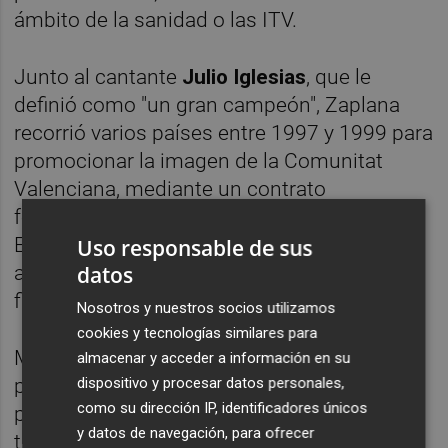
ámbito de la sanidad o las ITV.
Junto al cantante
Julio Iglesias
, que le
definió como "un gran campeón", Zaplana
recorrió varios países entre 1997 y 1999 para
promocionar la imagen de la Comunitat
Valenciana, mediante un contrato
formalizado por el Instituto Valenciano de la
Exportación (IVEX) y otro contrato en B que
Uso responsable de sus
acabó en los tribunales y cuya ilegalidad
datos
finalmente prescribió.
Nosotros y nuestros socios utilizamos
cookies y tecnologías similares para
Mientras tanto, se dedicó a pulir su imagen
almacenar y acceder a información en su
dispositivo y procesar datos personales,
personal con la ayuda de un asesor de
como su dirección IP, identificadores únicos
protocolo y su proyección política, en unos
y datos de navegación, para ofrecer
tiempos en que cualquier acusación de