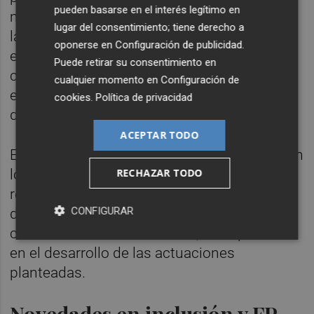
pueden basarse en el interés legítimo en
millones de euros hasta el ejercicio 2029 en
lugar del consentimiento; tiene derecho a
la ejecución de los proyectos contenidos en
oponerse en
Configuración de publicidad
.
este plan. También se incorpora una tabla
Puede retirar su consentimiento en
con el estado de las actuaciones en los
cualquier momento en
Configuración de
espacios educativos afectados por la Dana
cookies
.
Política de privacidad
de octubre de 2024.
ACEPTAR TODO
En el punto de infraestructuras se mantienen
RECHAZAR TODO
los importes previstos, aunque se suma la
reivindicación sindical de que la eliminación
CONFIGURAR
de las aulas prefabricadas, popularmente
conocidas como barracones, sean prioridad
en el desarrollo de las actuaciones
planteadas.
Novedades en inclusión y FP