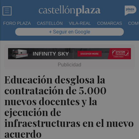
FORO PLAZA
CASTELLÓN
VILA-REAL
COMARCAS
COM
+ Seguir en Google
Educación desglosa la
contratación de 5.000
nuevos docentes y la
ejecución de
infraestructuras en el nuevo
acuerdo