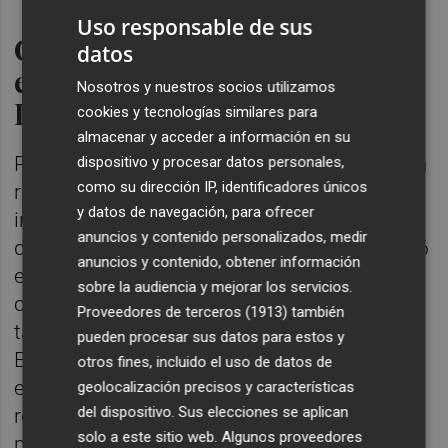
Uso responsable de sus
Concreción de inversiones y
datos
estado de Edificant y zona
Nosotros y nuestros socios utilizamos
Dana
cookies y tecnologías similares para
almacenar y acceder a información en su
Por otro lado, la Conselleria de Educación ha
dispositivo y procesar datos personales,
como su dirección IP, identificadores únicos
remitido un anexo que incluye las
y datos de navegación, para ofrecer
inversiones reales previstas por este
anuncios y contenido personalizados, medir
departamento en sus presupuestos de 2026
anuncios y contenido, obtener información
en obra nueva, reposición y adecuación de
sobre la audiencia y mejorar los servicios.
centros educativos. Este documento
Proveedores de terceros (1913)
también
también incorpora el estado del Plan
pueden procesar sus datos para estos y
Edificant, detallando aquellas obras que se
otros fines, incluido el uso de datos de
encuentran pendientes o en proceso de
geolocalización precisos y características
del dispositivo. Sus elecciones se aplican
realización. Cabe mencionar que la
solo a este sitio web. Algunos proveedores
propuesta de acuerdo contempla 829,7