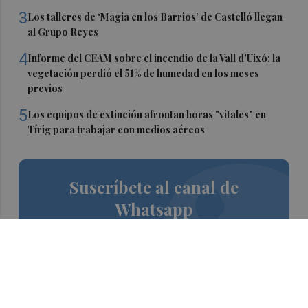
3
Los talleres de ‘Magia en los Barrios’ de Castelló llegan
al Grupo Reyes
4
Informe del CEAM sobre el incendio de la Vall d'Uixó: la
vegetación perdió el 51% de humedad en los meses
previos
5
Los equipos de extinción afrontan horas "vitales" en
Tírig para trabajar con medios aéreos
Suscríbete al canal de
Whatsapp
Siempre al día de las últimas noticias
¡Quiero suscribirme!