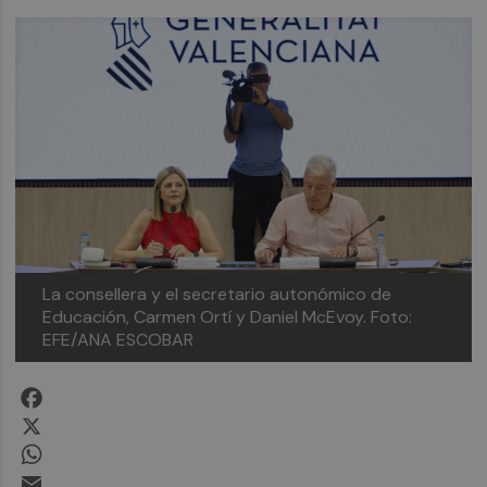
La consellera y el secretario autonómico de
Educación, Carmen Ortí y Daniel McEvoy.
Foto:
EFE/ANA ESCOBAR
Facebook
X
WhatsApp
Email