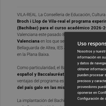
VILA-REAL. La Conselleria de Educación, Cultur
Broch i Llop de Vila-real
el programa experim
(Bachibac) para el curso académico 2026-
Valenciana este pasado 8 de junio, afecta a los
Valenciana
en los que se efectua la formación:
Uso respons
Bellaguarda de Altea, IES José Ballester Gozalvo
Nosotros y nuestr
en la Plana Baixa.
información en su 
y datos de navega
Como particularidad, el Bachibac permite a los
obtener informació
español y Baccalauréat francés de forma s
pueden procesar su
ventajas del programa es que los estudiantes cu
precisos y caracte
proveedores pueden
del país galo en las mismas condiciones que
oponerse en
Confi
Configuración de 
La implantación del Bachibac fue autorizada en