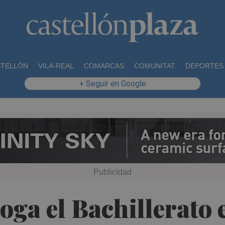
STELLÓN
VILA-REAL
COMARCAS
COMUNITAT
DEPORTES
+ Seguir en Google
ga el Bachillerato 