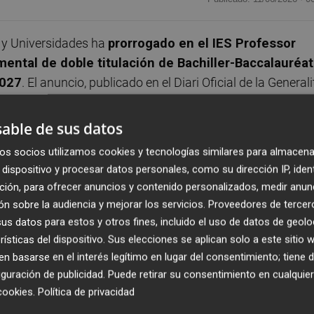
a y Universidades ha
prorrogado en el IES Professor
ental de doble titulación de Bachiller-Baccalauréat
2027
. El anuncio, publicado en el Diari Oficial de la Generali
seis únicos centros educativos de la Comunitat
 IES Ausiàs March de Manises, IES Carrús de Elche, IES
able de sus datos
 de València, IES Arabista Ribera de Carcaixent y el ubica
os socios utilizamos cookies y tecnologías similares para almacena
dispositivo y procesar datos personales, como su dirección IP, iden
ción, para ofrecer anuncios y contenido personalizados, medir anun
 alumnos que lo cursan
obtener el título de Bachiller
n sobre la audiencia y mejorar los servicios.
Proveedores de tercer
imultánea
. Pero no solo eso, sino que otra de las principa
s datos para estos y otros fines, incluido el uso de datos de geolo
entan con la posibilidad de
acceder a las universidade
rísticas del dispositivo. Sus elecciones se aplican solo a este sitio
 basarse en el interés legítimo en lugar del consentimiento; tiene 
 los allí residentes
.
guración de publicidad
. Puede retirar su consentimiento en cualqu
cookies
.
Política de privacidad
 el curso 2018-2019 y desde entonces se ha ido prorroga