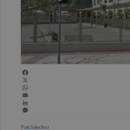
Facebook
X
WhatsApp
Email
LinkedIn
Messenger
Pau Sánchez