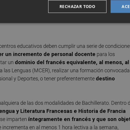
ión del programa databa del año académico 2025-2026 y l
RECHAZAR TODO
ACE
continuidad expresada por los consejos escolares de los se
s centros educativos deben cumplir una serie de condicione
er un incremento de personal docente
para los
itar un
dominio del francés equivalente, al menos, al
a las Lenguas (MCER), realizar una formación convocada
sional y Deportes, o tener preferentemente
destino
ualquiera de las dos modalidades de Bachillerato. Dentro d
engua y Literatura Francesas e Historia de Francia
se imparten
íntegramente en francés y que son obje
e incrementa en al menos 1 hora lectiva a la semana,