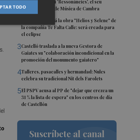
1
a
Culla estrena hui 'Ressonàncies', el seu
PTAR TODO
primer Festival de Música de Cambra
is
2
Castelló acogerá la obra "Helios y Selene" de
la compañía Te Falta Calle: será creada para
el eclipse
3
Castelló traslada a la nueva Gestora de
s.
Gaiates su "colaboración incondicional en la
promoción del monumento gaiatero"
4
Talleres, pasacalles y hermandad: Nules
celebra su tradicional Nit dels Farolets
5
El PSPV acusa al PP de "dejar que crezca un
31 % la lista de espera" en los centros de día
de Castellón
el
to
Suscríbete al canal