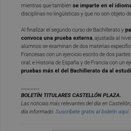
mientras que también
se imparte en el idioma
disciplinas no lingüísticas y que no son objeto d
Al finalizar el segundo curso de Bachillerato y
pa
convoca una prueba externa
, ajustada al ni
alumnos se examinan de dos materias específica
Francesas con un ejercicio escrito de dos partes
oral; e Historia de España y de Francia con un ej
pruebas más el del Bachillerato da al estud
________
BOLET
Í
N
TITULARES
CASTELL
ÓN
PLAZA.
Las noticias má
s relevantes del d
í
a en
Castelló
n
d
í
a informado.
Suscr
í
bete
gratis al
bolet
í
n
aqu
í
.