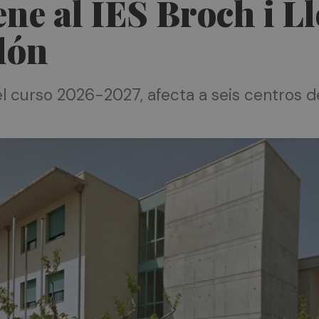
ene al IES Broch i L
lón
el curso 2026-2027, afecta a seis centros 