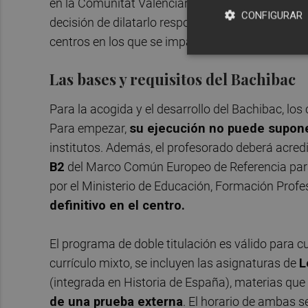
en la Comunitat Valenciana. La última ampliac
CONFIGURAR
decisión de dilatarlo responde a la voluntad de 
centros en los que se imparte.
Las bases y requisitos del Bachibac
Para la acogida y el desarrollo del Bachibac, lo
Para empezar,
su ejecución no puede supon
institutos. Además, el profesorado deberá acred
B2
del Marco Común Europeo de Referencia par
por el Ministerio de Educación, Formación Profe
definitivo en el centro.
El programa de doble titulación es válido para c
currículo mixto, se incluyen las asignaturas de
L
(integrada en Historia de España), materias que
de una prueba externa
. El horario de ambas s