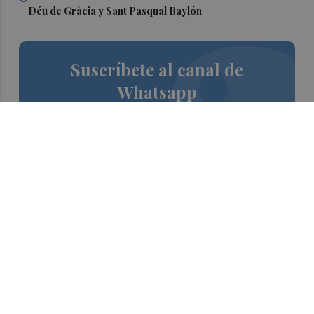
Déu de Gràcia y Sant Pasqual Baylón
Suscríbete al canal de
Whatsapp
Siempre al día de las últimas noticias
¡Quiero suscribirme!