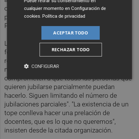
Puede retirar su consentimiento en
orden de pago delegado, la adecuación de
cualquier momento en
Configuración de
cookies
.
Política de privacidad
plantillas o las mejoras en la Formación
Profesional Dual.
ACEPTAR TODO
La postura es algo distinta en otras
RECHAZAR TODO
formaciones, como es el caso de CCOO, que
reclama la eliminación de un límite en este
CONFIGURAR
mecanismo: "Con esta oferta no se
comprometen a que todas las personas que
quieren jubilarse parcialmente puedan
hacerlo. Siguen limitando el número de
jubilaciones parciales". "La existencia de un
tope conlleva hacer una prelación de
docentes, que es lo que no queremos",
insisten desde la citada organización.