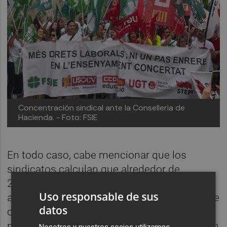
Concentración sindical ante la Conselleria de
Hacienda. -
Foto: FSIE
En todo caso, cabe mencionar que los
sindicatos calculan que alrededor de
250 profesores mayores de 55 años podrían
Uso responsable de sus
acogerse a este sistema cada año, por lo que
datos
creen que todavía hay "mucho margen de
mejora" en la oferta. Algunas voces reclaman