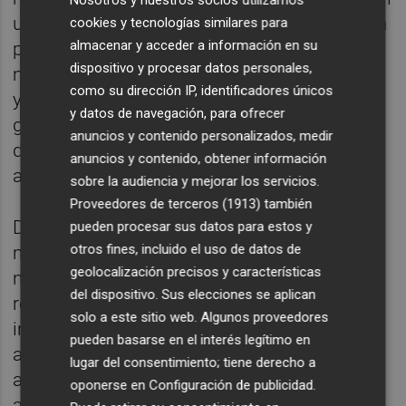
Nosotros y nuestros socios utilizamos
un incremento del número de docentes para
cookies y tecnologías similares para
almacenar y acceder a información en su
poder garantizar la cobertura completa,
dispositivo y procesar datos personales,
mientras otras piden que no exista un límite
como su dirección IP, identificadores únicos
y que la Conseleria de Educación
y datos de navegación, para ofrecer
garantice la jubilación parcial a todos los
anuncios y contenido personalizados, medir
docentes que estén en condiciones de
anuncios y contenido, obtener información
acceder a ella.
sobre la audiencia y mejorar los servicios.
Proveedores de terceros (1913)
también
Desde FSIE, formación mayoritaria en este
pueden procesar sus datos para estos y
otros fines, incluido el uso de datos de
modelo de enseñanza, reconocen que el
geolocalización precisos y características
nuevo documento "se acerca más" a sus
del dispositivo. Sus elecciones se aplican
reivindicaciones, aunque "sigue siendo
solo a este sitio web. Algunos proveedores
insuficiente". Además, recuerdan que,
pueden basarse en el interés legítimo en
además de este tema, todavía quedan otros
lugar del consentimiento; tiene derecho a
aspectos pendientes de "pulir", en referencia
oponerse en
Configuración de publicidad
.
a cuestiones como la modificación de la