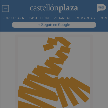
FORO PLAZA
CASTELLÓN
VILA-REAL
COMARCAS
COM
+ Seguir en Google