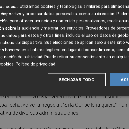
uno de los "más conflictivos" el de la subida retributiva,
os socios utilizamos cookies y tecnologías similares para almacena
 este punto, más aún después de conocer el borrador del
dispositivo y procesar datos personales, como su dirección IP, iden
uscribiendo el acuerdo salarial.
ción, para ofrecer anuncios y contenido personalizados, medir anun
n sobre la audiencia y mejorar los servicios.
Proveedores de tercer
z se han podido seguir en streaming, STEPV ha exigido
s datos para estos y otros fines, incluido el uso de datos de geolo
rmado es "nulo", ya que en el borrador del acta del día 25 
rísticas del dispositivo. Sus elecciones se aplican solo a este sitio
refería solo a los 50 euros a pagar en enero del 2028" y no
 basarse en el interés legítimo en lugar del consentimiento; tiene 
guración de publicidad
. Puede retirar su consentimiento en cualqu
cookies
.
Política de privacidad
rmado al creerlo bueno para el conjunto del profesorado.
RECHAZAR TODO
ACE
s "no es suficiente teniendo en cuenta la pérdida de pod
e el aumento se hará en 15 meses. "Eso no quiere decir, y
 que en enero de 2028 volveremos a reclamar una subida
a fecha, volver a negociar. "Si la Consellería quiere", han
ativa de diversas administraciones.
ta cuestión y, además, ha exigido que se detalle cuál ser