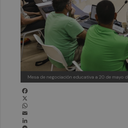
Mesa de negociación educativa a 20 de mayo 
Facebook
X
WhatsApp
Email
LinkedIn
Messenger