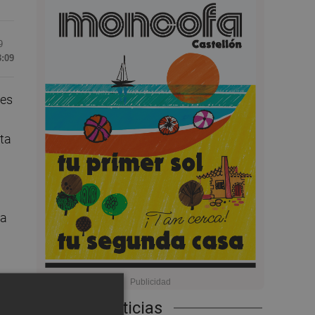
9
3:09
tes
ita
ha
Últimas Noticias