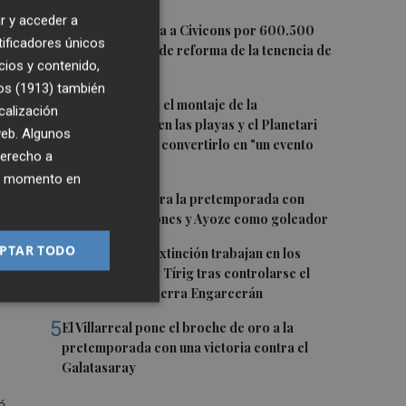
r y acceder a
1
Castelló adjudica a Civicons por 600.500
tificadores únicos
euros las obras de reforma de la tenencia de
cios y contenido,
alcaldía sur
os (1913)
también
2
Castelló acelera el montaje de la
calización
infraestructura en las playas y el Planetari
de
 web. Algunos
del eclipse para convertirlo en "un evento
 a
derecho a
histórico"
ier momento en
3
El Villarreal cierra la pretemporada con
buenas sensaciones y Ayoze como goleador
PTAR TODO
4
er
Los medios de extinción trabajan en los
frentes de Catí y Tírig tras controlarse el
incendio de la Sierra Engarcerán
5
El Villarreal pone el broche de oro a la
pretemporada con una victoria contra el
Galatasaray
á