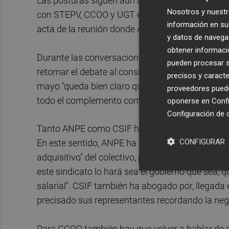
Las posturas siguen aún alejadas en otros temas, 
Nosotros y nuestr
con STEPV, CCOO y UGT exigiendo que se reabra
información en su 
acta de la reunión donde ANPE y CSIF acabaron s
y datos de navega
obtener informació
Durante las conversaciones, que por segunda ve
pueden procesar su
retomar el debate al considerar que el acuerdo fi
precisos y caracte
mayo "queda bien claro que la revisión al IPC se 
proveedores pueden
todo el complemento como se plasmó después.
oponerse en
Confi
Configuración de 
Tanto ANPE como CSIF han defendido el pacto fi
CONFIGURAR
En este sentido, ANPE ha remarcado que 200 euro
adquisitivo" del colectivo, pero ha subrayado qu
este sindicato lo hará sea el gobierno que sea,
salarial". CSIF también ha abogado por, llegada es
precisado sus representantes recordando la neg
Para CCOO también hay que volver a hablar de es