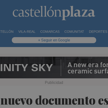
STELLÓN
VILA-REAL
COMARCAS
COMUNITAT
DEPORTES
+ Seguir en Google
nuevo documento est