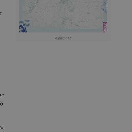
on
en
do
 %;