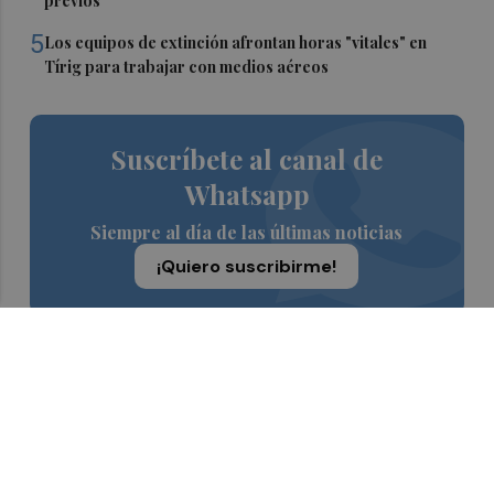
previos
5
Los equipos de extinción afrontan horas "vitales" en
Tírig para trabajar con medios aéreos
Suscríbete al canal de
Whatsapp
Siempre al día de las últimas noticias
¡Quiero suscribirme!