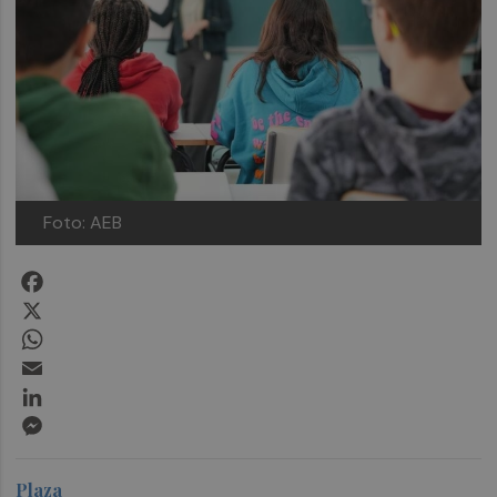
Foto: AEB
Facebook
X
WhatsApp
Email
LinkedIn
Messenger
Plaza