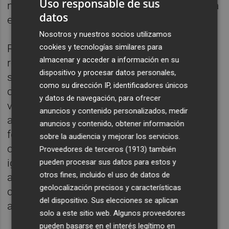
Uso responsable de sus
numerosas reclamaciones que no constan a
datos
esta Sala".
Nosotros y nuestros socios utilizamos
cookies y tecnologías similares para
Relata que los demandantes hacen
almacenar y acceder a información en su
referencia a la minorización del valenciano,
dispositivo y procesar datos personales,
según el fallo, con "argumentos retóricos
como su dirección IP, identificadores únicos
carentes de fundamentos", y aseguran que
y datos de navegación, para ofrecer
vulnera el Estatuto de Autonomía porque no
anuncios y contenido personalizados, medir
asegura que el alumnado cuando acabe su
anuncios y contenido, obtener información
formación esté capacitado para utilizar
sobre la audiencia y mejorar los servicios.
oralmente y por escrito el valenciano en
Proveedores de terceros (1913)
también
igualdad de condiciones del castellano, pero
pueden procesar sus datos para estos y
otros fines, incluido el uso de datos de
a juicio de la Sala, los argumentos "son
geolocalización precisos y características
carentes de soporte probatorio que los
del dispositivo. Sus elecciones se aplican
acredite".
solo a este sitio web. Algunos proveedores
pueden basarse en el interés legítimo en