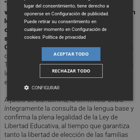
"Estimamos que no se ha acreditado que el
lugar del consentimiento; tiene derecho a
valenciano no sea lengua vehicular, tanto en
oponerse en
Configuración de publicidad
.
los territorios de predominio histórico
Puede retirar su consentimiento en
castellano como valenciano parlantes", ni
cualquier momento en
Configuración de
cookies
.
Política de privacidad
se vulnerado la doctrina del Tribunal
Constitucional
, afirma la sentencia, contra la
ACEPTAR TODO
que cabe recurso de casación ante el
Tribunal Supremo y que impone las costas a
RECHAZAR TODO
los demandantes por importe de 1.800
euros.
CONFIGURAR
A juicio de Barrachina, la sentencia "avala
íntegramente la consulta de la lengua base y
confirma la plena legalidad de la Ley de
Libertad Educativa, al tiempo que garantiza
tanto la libertad de elección de las familias