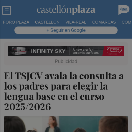
FORO PLAZA
CASTELLÓN
VILA-REAL
COMARCAS
COM
+ Seguir en Google
El TSJCV avala la consulta a
los padres para elegir la
lengua base en el curso
2025/2026