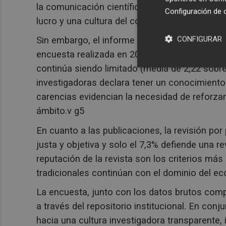
la comunicación científica se concibe como 
Configuración de 
lucro y una cultura del conocimiento comparti
CONFIGURAR
Sin embargo, el informe también señala reto
encuesta realizada en 2021, el conocimiento t
continúa siendo limitado (media de 2,22 sobre
investigadoras declara tener un conocimiento
carencias evidencian la necesidad de reforza
ámbito.v g5
En cuanto a las publicaciones, la revisión po
justa y objetiva y solo el 7,3% defiende una re
reputación de la revista son los criterios más
tradicionales continúan con el dominio del 
La encuesta, junto con los datos brutos comp
a través del repositorio institucional. En con
hacia una cultura investigadora transparente,