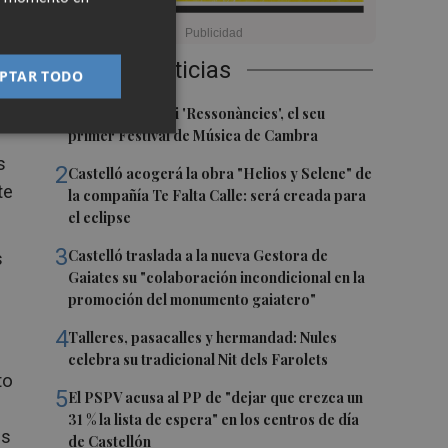
Últimas Noticias
PTAR TODO
la
1
Culla estrena hui 'Ressonàncies', el seu
primer Festival de Música de Cambra
s
2
Castelló acogerá la obra "Helios y Selene" de
te
la compañía Te Falta Calle: será creada para
el eclipse
3
Castelló traslada a la nueva Gestora de
s
Gaiates su "colaboración incondicional en la
promoción del monumento gaiatero"
4
Talleres, pasacalles y hermandad: Nules
celebra su tradicional Nit dels Farolets
to
5
El PSPV acusa al PP de "dejar que crezca un
31 % la lista de espera" en los centros de día
os
de Castellón