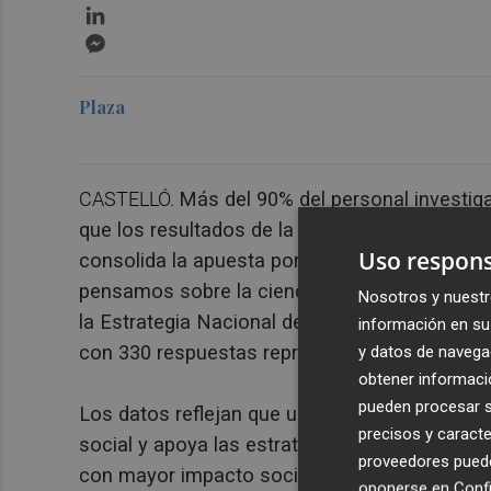
LinkedIn
Messenger
Plaza
CASTELLÓ.
Más del 90% del personal investig
que los resultados de la investigación tienen q
Uso respons
consolida la apuesta por la ciencia abierta 
pensamos sobre la ciencia abierta?" impulsada
Nosotros y nuestr
la Estrategia Nacional de Ciencia Abierta, que
información en su 
con 330 respuestas representativas.
y datos de navega
obtener informació
pueden procesar su
Los datos reflejan que un
84%
identifica el
ac
precisos y caracte
social y apoya las estrategias institucionale
proveedores pueden
con mayor impacto social; y que el
87%
rech
oponerse en
Confi