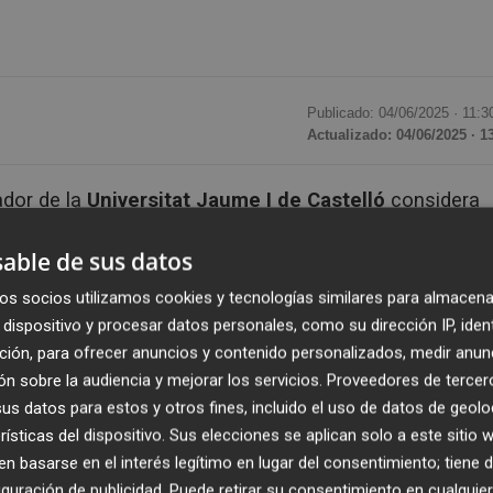
Publicado: 04/06/2025 ·
11:3
Actualizado: 04/06/2025 · 1
ador de la
Universitat Jaume I de Castelló
considera
ue ser accesibles en línea sin restricciones. Esta visió
able de sus datos
entre la comunidad académica, según la encuesta "¿Qué
 por el Vicerrectorado de Investigación en sintonía c
os socios utilizamos cookies y tecnologías similares para almacena
 ha contado con una participación significativa del 33,8
dispositivo y procesar datos personales, como su dirección IP, iden
ción, para ofrecer anuncios y contenido personalizados, medir anun
n sobre la audiencia y mejorar los servicios.
Proveedores de tercer
s datos para estos y otros fines, incluido el uso de datos de geolo
ceso abierto
como motor de innovación científica y
rísticas del dispositivo. Sus elecciones se aplican solo a este sitio
s que promueven los entornos abiertos, colaborativos y
 basarse en el interés legítimo en lugar del consentimiento; tiene 
aza la monetización
de la difusión investigadora, porq
guración de publicidad
. Puede retirar su consentimiento en cualqu