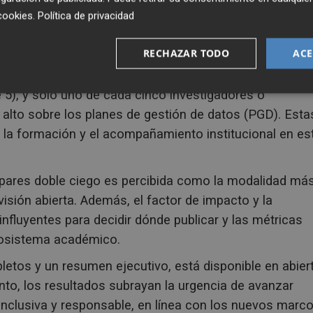
un bien común, con modelos editoriales sin ánimo de
cookies
.
Política de privacidad
do.
RECHAZAR TODO
ACE
s importantes. Aunque se observan mejoras respecto a 
écnico sobre las diferentes vías de acceso abierto
 5), y solo uno de cada cinco investigadores o
 alto sobre los planes de gestión de datos (PGD). Esta
r la formación y el acompañamiento institucional en es
r pares doble ciego es percibida como la modalidad má
visión abierta. Además, el factor de impacto y la
 influyentes para decidir dónde publicar y las métricas
ecosistema académico.
letos y un resumen ejecutivo, está disponible en abier
junto, los resultados subrayan la urgencia de avanzar
 inclusiva y responsable, en línea con los nuevos marc