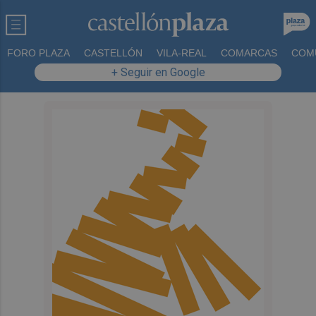
FORO PLAZA
CASTELLÓN
VILA-REAL
COMARCAS
COM
+ Seguir en Google