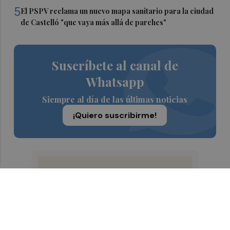
5
El PSPV reclama un nuevo mapa sanitario para la ciudad
de Castelló "que vaya más allá de parches"
Suscríbete al canal de
Whatsapp
Siempre al día de las últimas noticias
¡Quiero suscribirme!