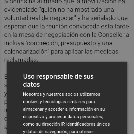
Montíns ha afirmado que la movilización ha
evidenciado "quién no ha mostrado una
voluntad real de negociar" y ha señalado que
esperan que la reunión convocada esta tarde
en la mesa de negociación con la Conselleria
incluya “concreción, presupuesto y una
calendarización” para aplicar las medidas
reclamadas.
Uso responsable de sus
Entre las reivindicaciones, ha citado la
datos
subida salarial, la reducción de la burocracia
y de las ratios, la aplicación del acuerdo de
Nosotros y nuestros socios utilizamos
plantillas de 2023 y mejoras en las
cookies y tecnologías similares para
infraestructuras educativas. También ha
almacenar y acceder a información en su
dispositivo y procesar datos personales,
defendido la protección del valenciano y ha
como su dirección IP, identificadores únicos
asegurado que "la sociedad en general está
y datos de navegación, para ofrecer