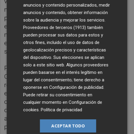
viendo que no solo va de salarios, sino de
anuncios y contenido personalizados, medir
mejorar el sistema educativo valenciano". La
anuncios y contenido, obtener información
portavoz sindical ha destacado además que
sobre la audiencia y mejorar los servicios.
el profesorado "está participando de forma
Proveedores de terceros (1913)
también
masiva" en las movilizaciones pese al "gran
pueden procesar sus datos para estos y
esfuerzo" que supone renunciar a parte del
otros fines, incluido el uso de datos de
geolocalización precisos y características
salario durante la huelga.
del dispositivo. Sus elecciones se aplican
solo a este sitio web. Algunos proveedores
Por su parte, el portavoz del STEPV en
pueden basarse en el interés legítimo en
Castellón,
Pau
Pons
, ha señalado que la
lugar del consentimiento; tiene derecho a
relación entre la Conselleria y la comunidad
oponerse en
Configuración de publicidad
.
educativa "está peor o igual que antes de
Puede retirar su consentimiento en
comenzar" la huelga, aunque ha mostrado la
cualquier momento en
Configuración de
disposición del sindicato a alcanzar
cookies
.
Política de privacidad
acuerdos si el departamento autonómico
ACEPTAR TODO
presenta "una propuesta buena". Pons ha