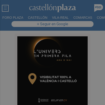
FORO PLAZA
CASTELLÓN
VILA-REAL
COMARCAS
COM
+ Seguir en Google