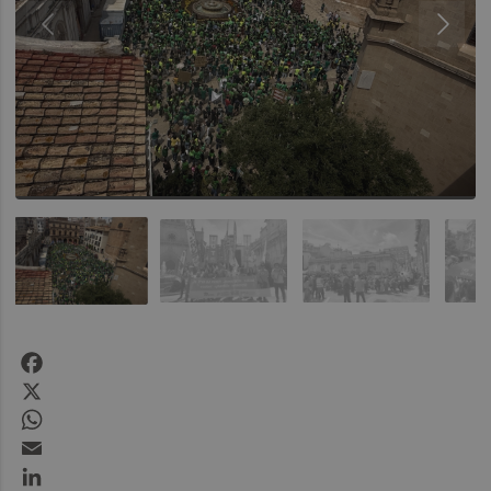
Facebook
X
WhatsApp
Email
LinkedIn