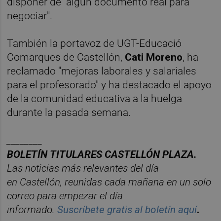
disponer de “algún documento real para
negociar".
También la portavoz de UGT-Educació
Comarques de Castellón,
Cati Moreno
, ha
reclamado "mejoras laborales y salariales
para el profesorado" y ha destacado el apoyo
de la comunidad educativa a la huelga
durante la pasada semana.
________
BOLET
Í
N
TITULARES
CASTELL
ÓN
PLAZA.
Las noticias má
s relevantes del d
í
a
en
Castelló
n
, reunidas cada ma
ñana en un solo
correo para empezar el d
í
a
informado.
Suscr
í
bete
gratis al
bolet
í
n
aqu
í
.