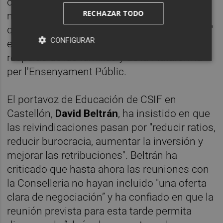
calificado la primera semana de
RECHAZAR TODO
movilizaciones de "histórica" y ha asegurado
que el profesorado "está totalmente volcado"
CONFIGURAR
en la huelga. Además, ha destacado el
respaldo de las familias y de la Plataforma
per l'Ensenyament Públic.
El portavoz de Educación de CSIF en
Castellón,
David Beltrán
, ha insistido en que
las reivindicaciones pasan por "reducir ratios,
reducir burocracia, aumentar la inversión y
mejorar las retribuciones". Beltrán ha
criticado que hasta ahora las reuniones con
la Conselleria no hayan incluido "una oferta
clara de negociación” y ha confiado en que la
reunión prevista para esta tarde permita