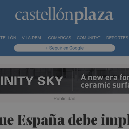
STELLÓN
VILA-REAL
COMARCAS
COMUNITAT
DEPORTES
+ Seguir en Google
 que España debe imp