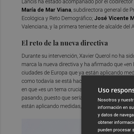
Lancis ha estado acompañado por el codirector 
María de Mar Viana
, subdirectora general de 
Ecológica y Reto Demográfico;
José Vicente M
Valenciana, y la primera teniente de alcalde de
El reto de la nueva directiva
Durante su intervención, Xavier Querol no ha si
marca la nueva directiva y ha afirmado que «e
ciudades de Europa que ya están aplicando medid
como todavía se está haciendo aquí si queremos c
Uso respons
en que «es un tema crucial para evitar que Euro
pasando, puesto que sería muy negativo», y ha e
Nosotros y nuestr
están aplicando medidas, y España, Italia o Polo
información en su 
y datos de navega
obtener informació
pueden procesar su