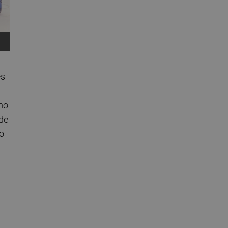
es
mo
de
o