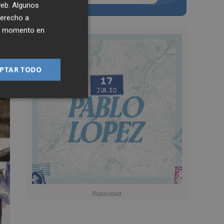
 web. Algunos
derecho a
ier momento en
PTAR TODO