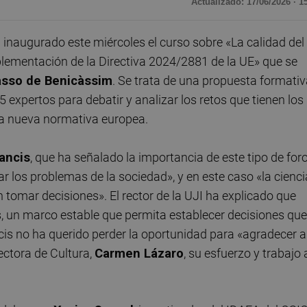
Actualizado: 17/06/2026 · 1
 inaugurado este miércoles el curso sobre «La calidad del
plementación de la Directiva 2024/2881 de la UE» que se
lasso de Benicàssim
. Se trata de una propuesta formati
5 expertos para debatir y analizar los retos que tienen los
la nueva normativa europea.
ancis
, que ha señalado la importancia de este tipo de for
r los problemas de la sociedad», y en este caso «la cienci
 tomar decisiones». El rector de la UJI ha explicado que
, un marco estable que permita establecer decisiones que
cis no ha querido perder la oportunidad para «agradecer a
rrectora de Cultura,
Carmen Lázaro
, su esfuerzo y trabajo 