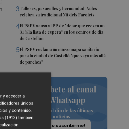
;
3
Talleres, pasacalles y hermandad: Nules
ón
celebra su tradicional Nit dels Farolets
4
El PSPV acusa al PP de "dejar que crezca un
31 % la lista de espera" en los centros de día
de Castellón
5
El PSPV reclama un nuevo mapa sanitario
para la ciudad de Castelló "que vaya más allá
de parches"
do
á
Suscríbete al canal
a
r y acceder a
de Whatsapp
tificadores únicos
Siempre al día de las últimas
cios y contenido,
noticias
os (1913)
también
calización
¡Quiero suscribirme!