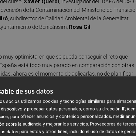
del curso,
Xavier Querol
, investigador del IDAEA del CSIC
Prevención de la Contaminación del Ministerio de Transici
iró
, subdirector de Calidad Ambiental de la Generalitat
l Ayuntamiento de Benicàssim,
Rosa Gil
.
do muy optimista en que se pueda conseguir el reto que
n España está todo muy parado en comparación con otras
as; ahora es el momento de aplicarlas, no de planificar
umplir los objetivos». En este sentido, Querol ha insisti
able de sus datos
pa no se divida en dos velocidades en este tema como est
xplicado que Alemania, Francia y Holanda, por ejemplo, y
os socios utilizamos cookies y tecnologías similares para almacena
nia no lo están haciendo todavía».
dispositivo y procesar datos personales, como su dirección IP, iden
ción, para ofrecer anuncios y contenido personalizados, medir anun
n sobre la audiencia y mejorar los servicios.
Proveedores de tercer
s datos para estos y otros fines, incluido el uso de datos de geolo