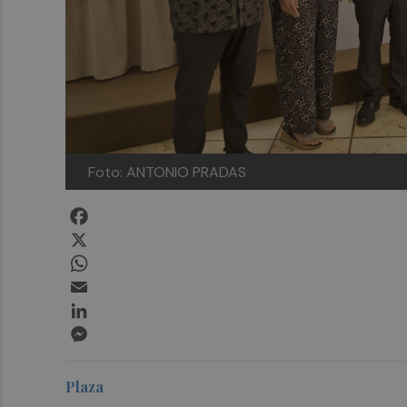
Foto: ANTONIO PRADAS
Facebook
X
WhatsApp
Email
LinkedIn
Messenger
Plaza