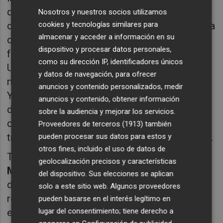
divulgadora científica
Rocío Vidal
, conocida
Nosotros y nuestros socios utilizamos
como
La Gata de Schrödinger
, ha ofrecido una
cookies y tecnologías similares para
almacenar y acceder a información en su
charla
sobre emprendimiento científico
dispositivo y procesar datos personales,
femenino y
fake news
. Vidal, periodista por la
como su dirección IP, identificadores únicos
UJI, publicista y creadora de contenido con
y datos de navegación, para ofrecer
más de 900.000 suscriptores en su canal de
anuncios y contenido personalizados, medir
YouTube, ha compartido su experiencia en
anuncios y contenido, obtener información
divulgación de la ciencia y pensamiento
sobre la audiencia y mejorar los servicios.
crítico, desmontando creencias erróneas a
Proveedores de terceros (1913)
también
través de un enfoque educativo y entretenido.
pueden procesar sus datos para estos y
otros fines, incluido el uso de datos de
Tras la conferencia, la directora de INCREA,
geolocalización precisos y características
Marisa Flor
, ha hecho entrega de los premios
del dispositivo. Sus elecciones se aplican
de la iniciativa 5UCV Aula Emprende, que
solo a este sitio web. Algunos proveedores
reconoce los mejores proyectos
pueden basarse en el interés legítimo en
emprendedores desarrollados por el
lugar del consentimiento; tiene derecho a