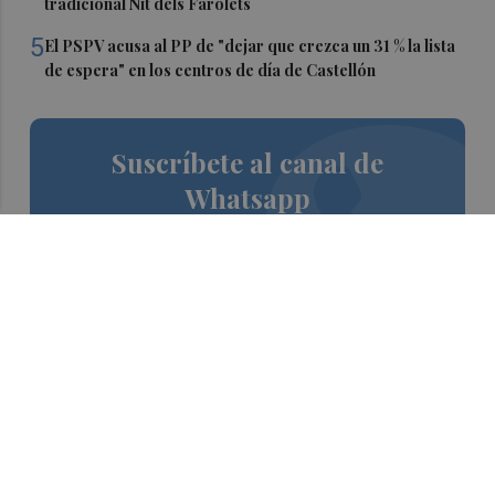
tradicional Nit dels Farolets
5
El PSPV acusa al PP de "dejar que crezca un 31 % la lista
de espera" en los centros de día de Castellón
Suscríbete al canal de
Whatsapp
Siempre al día de las últimas noticias
¡Quiero suscribirme!