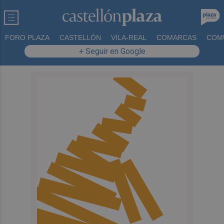
FORO PLAZA
CASTELLÓN
VILA-REAL
COMARCAS
COM
+ Seguir en Google