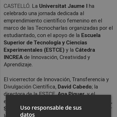
CASTELLÓ.
La
Universitat Jaume I
ha
celebrado una jornada dedicada al
emprendimiento científico femenino en el
marco de las Tecnocharlas organizadas por el
estudiantado, con el apoyo de la
Escuela
Superior de Tecnología y Ciencias
Experimentales (ESTCE)
y la
Cátedra
INCREA
de Innovación, Creatividad y
Aprendizaje.
El vicerrector de Innovación, Transferencia y
Divulgación Científica,
David Cabedo
; la
directora de la ESTCE,
Ana Piquer
, y el
estudiante y organizador de las Tecnocharlas,
Uso responsable de sus
Sergi Pérez
, han sido los encargados de abrir
datos
la jornada. A continuación, la reconocida